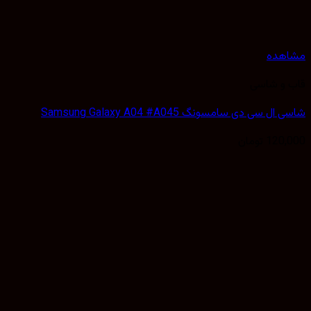
هده
 و شاسی
 سی دی سامسونگ Samsung Galaxy A04 #A045
120,
تومان