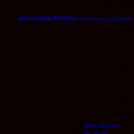
 و شاسی
 سی دی سامسونگ Samsung Galaxy A02 #A022
120,
تومان
 بندی قطعات
باتری گوشی موبایل
(10)
باتری اپل واچ
(0)