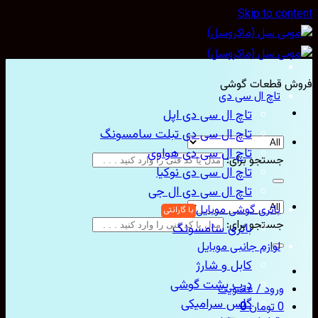
Skip to con
ش قطعات گوشی
تاچ ال سی دی
تاچ ال سی دی اپل
تاچ ال سی دی تبلت سامسونگ
تاچ ال سی دی هواوی
جستجو برای:
تاچ ال سی دی نوکیا
تاچ ال سی دی ال جی
باتری گوشی موبایل
جستجو برای:
باتری سامسونگ
لوازم جانبی موبایل
کابل و شارژ
درب پشت گوشی
ورود / عضویت
گلس سرامیکی
0
تومان
0