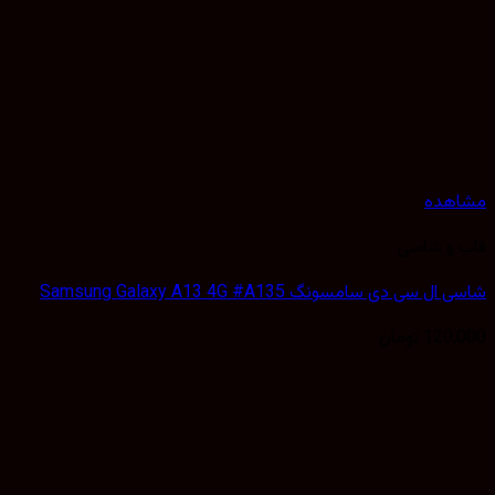
هده
 و شاسی
 سی دی سامسونگ Samsung Galaxy A13 4G #A135
120,
تومان