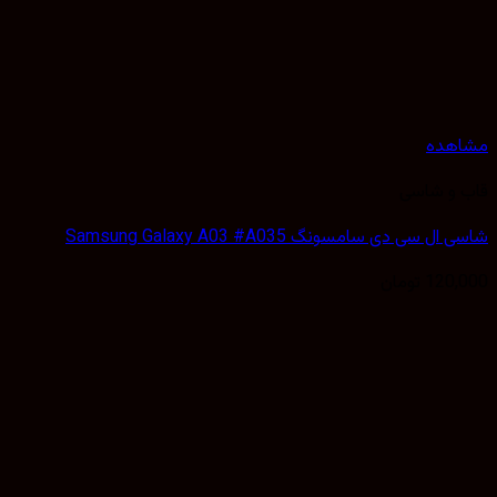
هده
 و شاسی
 سی دی سامسونگ Samsung Galaxy A03 #A035
120,
تومان