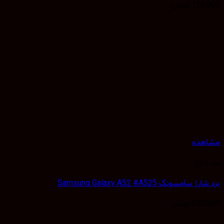
120,
تومان
هده
شارژ
 سامسونگ Samsung Galaxy A52 #A525
620,
تومان