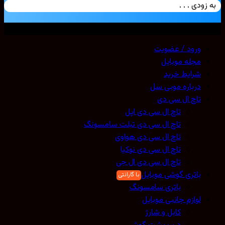
زودی . . .
ی حقوق محفوظ است. 2026 ©
Mobicell
ورود / عضویت
مجله موبایل
شرایط خرید
درباره موبی سل
تاچ ال سی دی
تاچ ال سی دی اپل
تاچ ال سی دی تبلت سامسونگ
تاچ ال سی دی هواوی
تاچ ال سی دی نوکیا
تاچ ال سی دی ال جی
باتری گوشی موبایل
باتری سامسونگ
لوازم جانبی موبایل
کابل و شارژ