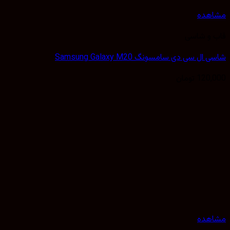
هده
 و شاسی
ل سی دی سامسونگ Samsung Galaxy M20
120,
تومان
هده