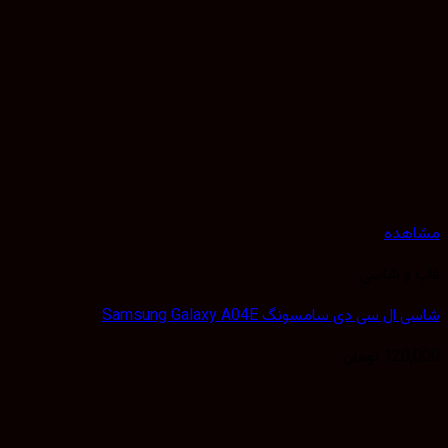
هده
 و شاسی
ل سی دی سامسونگ Samsung Galaxy A04E
120,
تومان