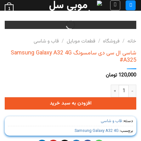
Ski
1
t
فروش قطعات گوشی
conten
خانه
/
فروشگاه
/
قطعات موبایل
/
قاب و شاسی
شاسی ال سی دی سامسونگ Samsung Galaxy A32 4G
#A325
120,000
تومان
شاسی ال سی دی سامسونگ Samsung Galaxy A32 4G #A325 عدد
افزودن به سبد خرید
دسته:
قاب و شاسی
برچسب:
Samsung Galaxy A32 4G