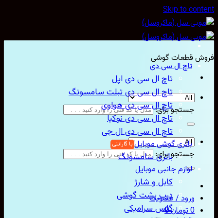
Skip to content
فروش قطعات گوشی
تاچ ال سی دی
تاچ ال سی دی اپل
تاچ ال سی دی تبلت سامسونگ
تاچ ال سی دی هواوی
جستجو برای:
تاچ ال سی دی نوکیا
تاچ ال سی دی ال جی
باتری گوشی موبایل
جستجو برای:
باتری سامسونگ
لوازم جانبی موبایل
کابل و شارژ
درب پشت گوشی
ورود / عضویت
گلس سرامیکی
0
تومان
0