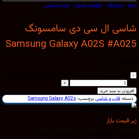
خانه
/
فروشگاه
/
قطعات موبایل
/
قاب و شاسی
شاسی ال سی دی سامسونگ
Samsung Galaxy A02S #A025
120,000
تومان
شاسی ال سی دی سامسونگ Samsung Galaxy A02S #A025
عدد
افزودن به سبد خرید
دسته:
قاب و شاسی
برچسب:
Samsung Galaxy A02s
زیر قیمت بازار
با فروش مستقیم قطعات موبایل و کاهش هزینه‌ها.