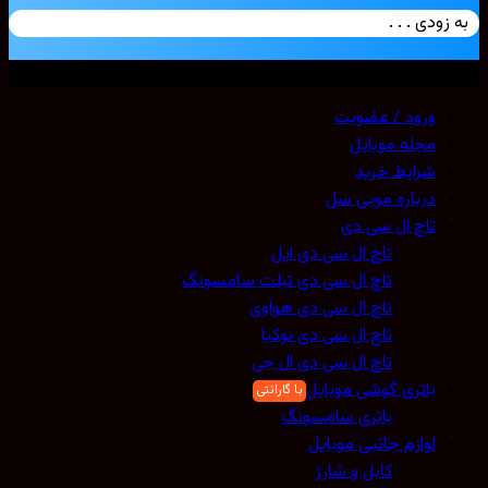
به زودی . . .
تمامی حقوق محفوظ است. 2026 ©
Mobicell
ورود / عضویت
مجله موبایل
شرایط خرید
درباره موبی سل
تاچ ال سی دی
تاچ ال سی دی اپل
تاچ ال سی دی تبلت سامسونگ
تاچ ال سی دی هواوی
تاچ ال سی دی نوکیا
تاچ ال سی دی ال جی
باتری گوشی موبایل
باتری سامسونگ
لوازم جانبی موبایل
کابل و شارژ