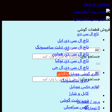
Skip to content
فروش قطعات گوشی
تاچ ال سی دی
تاچ ال سی دی اپل
تاچ ال سی دی تبلت سامسونگ
تاچ ال سی دی هواوی
جستجو برای:
تاچ ال سی دی نوکیا
تاچ ال سی دی ال جی
باتری گوشی موبایل
جستجو برای:
باتری سامسونگ
لوازم جانبی موبایل
کابل و شارژ
درب پشت گوشی
ورود / عضویت
گلس سرامیکی
0
تومان
0