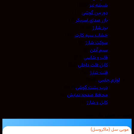
شیشه لنز
(259)
دوربین گوشی
(11)
بازر صدای اسپیکر
(7)
برد شارژ
(150)
خشاب سیم کارت
(16)
سوکت شارژ
(8)
سیم آنتن
(3)
قاب و شاسی
(81)
کابل فلت داخلی
(22)
فلت شارژ
(16)
لوازم جانبی
(228)
درب پشت گوشی
(221)
محافظ صفحه نمایش
(2)
کابل و شارژ
(5)
هیچ محصولی یافت نشد.
موبی سل (ماکروسل)