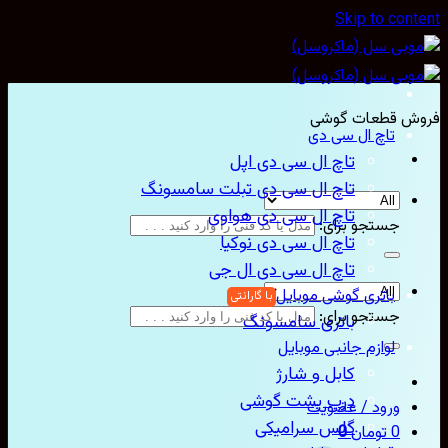
Skip to content
فروش قطعات گوشی
تاچ ال سی دی
تاچ ال سی دی اپل
تاچ ال سی دی تبلت سامسونگ
تاچ ال سی دی هواوی
جستجو برای:
تاچ ال سی دی نوکیا
تاچ ال سی دی ال جی
باتری گوشی موبایل
جستجو برای:
باتری سامسونگ
لوازم جانبی موبایل
کابل و شارژ
درب پشت گوشی
ورود / عضویت
گلس سرامیکی
0
تومان
0