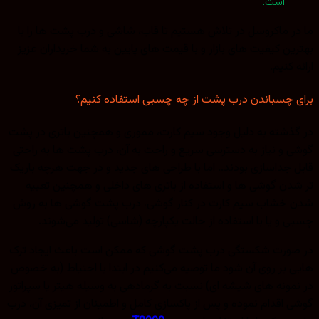
است.
ما در ماکروسل در تلاش هستیم تا قاب، شاشی و درب پشت ها را با
بهترین کیفیت های بازار و با قیمت های پایین به شما خریداران عزیز
ارائه کنیم.
برای چسباندن درب پشت از چه چسبی استفاده کنیم؟
در گذشته به دلیل وجود سیم کارت، مموری و همچنین باتری در پشت
گوشی و نیاز به دسترسی سریع و راحت به آن، درب پشت ها به راحتی
قابل جداسازی بودند.. اما با طراحی های جدید و در جهت هرچه باریک
تر شدن گوشی ها و استفاده از باتری های داخلی و همچنین تعبیه
شدن خشاب سیم کارت در کنار گوشی، درب پشت گوشی ها به روش
چسبی و یا با استفاده از حالت یکپارچه (شاسی) تولید می‌شوند.
در صورت شکستگی درب پشت گوشی که ممکن است باعث ایجاد ترک
هایی بر روی آن شود ما توصیه می‌کنیم در ابتدا با احتیاط (به خصوص
در نمونه های شیشه ای) نسبت به گرمادهی به وسیله هیتر یا سپراتور
گوشی اقدام نموده و پس از پاکسازی کامل و اطمینان از تمیزی آن، درب