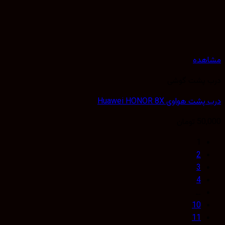
مشاهده
درب پشت گوشی
درب پشت هواوی Huawei HONOR 8X
50,000
تومان
1
2
3
4
…
10
11