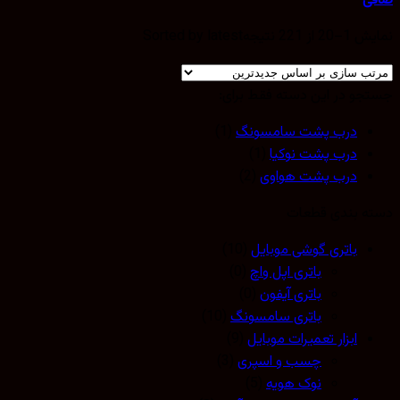
صافی
نمایش 1–20 از 221 نتیجه
Sorted by latest
جستجو در این دسته فقط برای:
درب پشت سامسونگ
(1)
درب پشت نوکیا
(1)
درب پشت هواوی
(2)
دسته بندی قطعات
باتری گوشی موبایل
(10)
باتری اپل واچ
(0)
باتری آیفون
(0)
باتری سامسونگ
(10)
ابزار تعمیرات موبایل
(9)
چسب و اسپری
(3)
نوک هویه
(5)