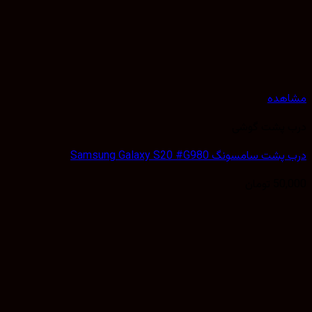
مشاهده
درب پشت گوشی
درب پشت سامسونگ Samsung Galaxy S20 #G980
50,000
تومان