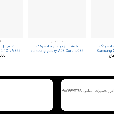
شیشه لنز
ق
سامسونگ
شیشه لنز دوربین سامسونگ
شاسی ال 
32 4G #A325
samsung galaxy A03 Core-a032
Samsung 
مان
000
 ابزار تعمیرات تماس:
۰۹۱۲۴۴۷۱۳۶۸