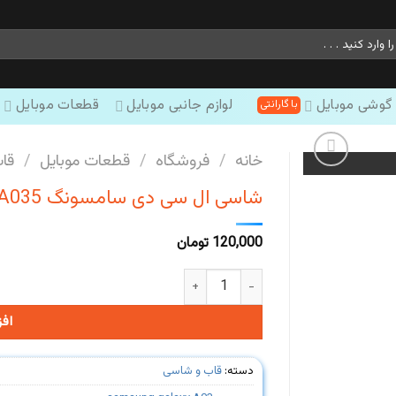
 گوشی موبایل
لوازم جانبی موبایل
قطعات موبایل
خانه
/
فروشگاه
/
قطعات موبایل
/
قا
شاسی ال سی دی سامسونگ Samsung Galaxy A03 #A035
120,000
تومان
شاسی ال سی دی سامسونگ Samsung Galaxy A03 #A035 عدد
اف
دسته:
قاب و شاسی