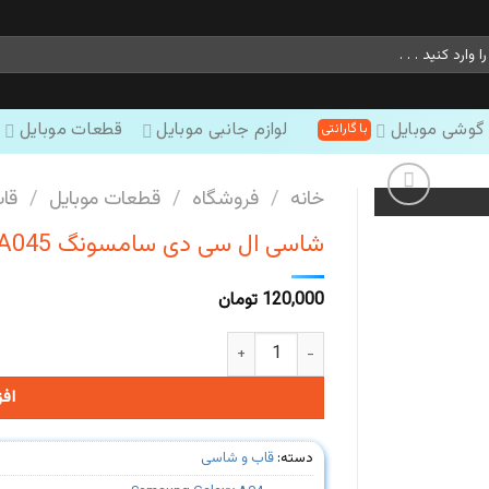
 گوشی موبایل
لوازم جانبی موبایل
قطعات موبایل
خانه
/
فروشگاه
/
قطعات موبایل
/
قا
شاسی ال سی دی سامسونگ Samsung Galaxy A04 #A045
120,000
تومان
شاسی ال سی دی سامسونگ Samsung Galaxy A04 #A045 عدد
اف
دسته:
قاب و شاسی