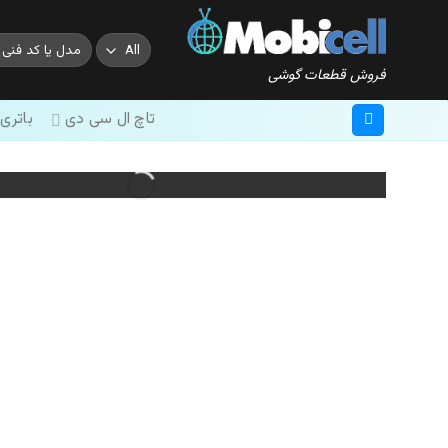
Ski
t
جستجو
conten
برای:
فروش قطعات گوشی
تاچ ال سی دی
باتری