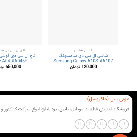
قاب و شاسی
تاچ ال سی دی سا
شاسی ال سی دی سامسونگ
تاچ ال سی دی گوش
y A04 #A045F
Samsung Galaxy A10S #A107
120,000
تومان
650,000
تو
موبی سل (ماکروسل)
فروشگاه اینترنتی قطعات موبایل، باتری، برد شارژ، انواع سوکت کانکتور و