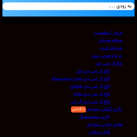
به زودی . . .
تمامی حقوق محفوظ است. 2026 ©
Mobicell
ورود / عضویت
مجله موبایل
شرایط خرید
درباره موبی سل
تاچ ال سی دی
تاچ ال سی دی اپل
تاچ ال سی دی تبلت سامسونگ
تاچ ال سی دی هواوی
تاچ ال سی دی نوکیا
تاچ ال سی دی ال جی
باتری گوشی موبایل
باتری سامسونگ
لوازم جانبی موبایل
کابل و شارژ