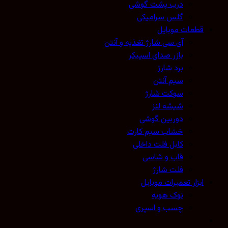
درب پشت گوشی
گلس سرامیکی
قطعات موبایل
آی سی شارژ تغذیه و آنتن
بازر صدای اسپیکر
برد شارژ
سیم آنتن
سوکت شارژ
شیشه لنز
دوربین گوشی
خشاب سیم کارت
کابل فلت داخلی
قاب و شاسی
فلت شارژ
ابزار تعمیرات موبایل
نوک هویه
چسب و اسپری