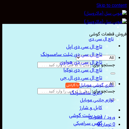
Skip to content
فروش قطعات گوشی
تاچ ال سی دی
تاچ ال سی دی اپل
تاچ ال سی دی تبلت سامسونگ
تاچ ال سی دی هواوی
جستجو برای:
تاچ ال سی دی نوکیا
تاچ ال سی دی ال جی
باتری گوشی موبایل
جستجو برای:
باتری سامسونگ
لوازم جانبی موبایل
کابل و شارژ
درب پشت گوشی
ورود / عضویت
گلس سرامیکی
0
تومان
0