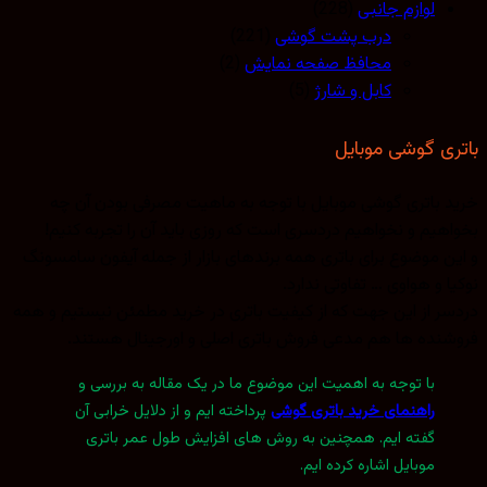
لوازم جانبی
(228)
درب پشت گوشی
(221)
محافظ صفحه نمایش
(2)
کابل و شارژ
(5)
باتری گوشی موبایل
خرید باتری گوشی موبایل با توجه به ماهیت مصرفی بودن آن چه
بخواهیم و نخواهیم دردسری است که روزی باید آن را تجربه کنیم!
و این موضوع برای باتری همه برندهای بازار از جمله آیفون سامسونگ
نوکیا و هواوی … تفاوتی ندارد.
دردسر از این جهت که از کیفیت باتری در خرید مطمئن نیستیم و همه
فروشنده ها هم مدعی فروش باتری اصلی و اورجینال هستند.
با توجه به اهمیت این موضوع ما در یک مقاله به بررسی و
راهنمای خرید باتری گوشی
پرداخته ایم و از دلایل خرابی آن
گفته ایم. همچنین به روش های افزایش طول عمر باتری
موبایل اشاره کرده ایم.