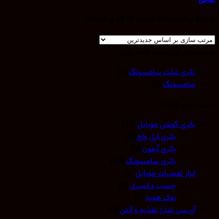
صافی
Showing all 10 results
Sorted by latest
جستجو در این دسته فقط برای:
باتری تبلت سامسونگ
(1)
سامسونگ
(9)
دسته بندی قطعات
باتری گوشی موبایل
(10)
باتری اپل واچ
(0)
باتری آیفون
(0)
باتری سامسونگ
(10)
ابزار تعمیرات موبایل
(9)
چسب و اسپری
(3)
نوک هویه
(5)
آی سی شارژ تغذیه و آنتن
(0)