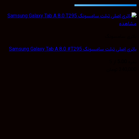
مشاهده
باتری سامسونگ
باتری اصلی تبلت سامسونگ Samsung Galaxy Tab A 8.0 #T295
نمره
5.00
از 5
240,000
تومان