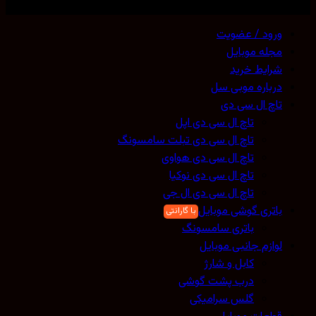
تمامی حقوق محفوظ است. 2026 ©
Mobicell
ورود / عضویت
مجله موبایل
شرایط خرید
درباره موبی سل
تاچ ال سی دی
تاچ ال سی دی اپل
تاچ ال سی دی تبلت سامسونگ
تاچ ال سی دی هواوی
تاچ ال سی دی نوکیا
تاچ ال سی دی ال جی
باتری گوشی موبایل
باتری سامسونگ
لوازم جانبی موبایل
کابل و شارژ
درب پشت گوشی
گلس سرامیکی