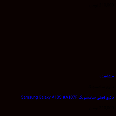
210,000
تومان
مشاهده
باتری سامسونگ
باتری اصلی سامسونگ Samsung Galaxy A10S #A107F
210,000
تومان