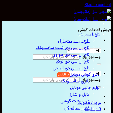
Skip to content
فروش قطعات گوشی
تاچ ال سی دی
تاچ ال سی دی اپل
تاچ ال سی دی تبلت سامسونگ
تاچ ال سی دی هواوی
جستجو برای:
تاچ ال سی دی نوکیا
تاچ ال سی دی ال جی
باتری گوشی موبایل
جستجو برای:
باتری سامسونگ
لوازم جانبی موبایل
کابل و شارژ
درب پشت گوشی
ورود / عضویت
گلس سرامیکی
0
تومان
0