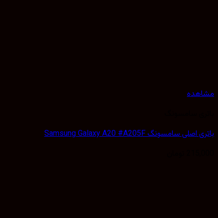
مشاهده
باتری سامسونگ
باتری اصلی سامسونگ Samsung Galaxy A20 #A205F
215,000
تومان