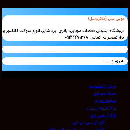
115,000
تومان
موبی سل (ماکروسل)
فروشگاه اینترنتی قطعات موبایل، باتری، برد شارژ، انواع سوکت کانکتور و
ابزار تعمیرات تماس:
۰۹۱۲۴۴۷۱۳۶۸
به زودی . . .
تمامی حقوق محفوظ است. 2026 ©
Mobicell
ورود / عضویت
مجله موبایل
شرایط خرید
درباره موبی سل
تاچ ال سی دی
تاچ ال سی دی اپل
تاچ ال سی دی تبلت سامسونگ