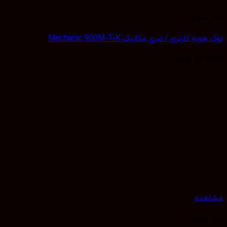
نوک هویه
نوک هویه کارتری / تبری مکانیک Mechanic 900M-T-K
110,000
تومان
مشاهده
نوک هویه