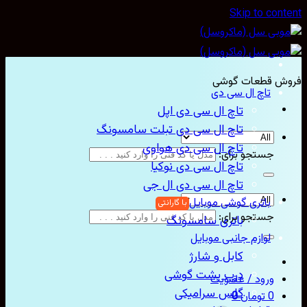
Skip to content
فروش قطعات گوشی
تاچ ال سی دی
تاچ ال سی دی اپل
تاچ ال سی دی تبلت سامسونگ
تاچ ال سی دی هواوی
جستجو برای:
تاچ ال سی دی نوکیا
تاچ ال سی دی ال جی
باتری گوشی موبایل
جستجو برای:
باتری سامسونگ
لوازم جانبی موبایل
کابل و شارژ
درب پشت گوشی
ورود / عضویت
گلس سرامیکی
0
تومان
0