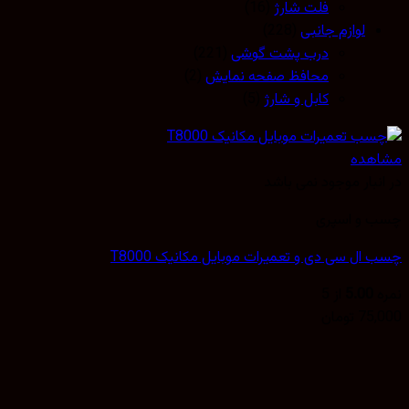
فلت شارژ
(16)
لوازم جانبی
(228)
درب پشت گوشی
(221)
محافظ صفحه نمایش
(2)
کابل و شارژ
(5)
مشاهده
در انبار موجود نمی باشد
چسب و اسپری
چسب ال سی دی و تعمیرات موبایل مکانیک T8000
نمره
5.00
از 5
75,000
تومان