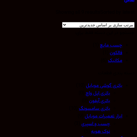
صافی
Showing all 9 results
Sorted by latest
جستجو در این دسته فقط برای:
چسب مایع
(1)
فالکون
(1)
مکانیک
(6)
دسته بندی قطعات
باتری گوشی موبایل
(10)
باتری اپل واچ
(0)
باتری آیفون
(0)
باتری سامسونگ
(10)
ابزار تعمیرات موبایل
(9)
چسب و اسپری
(3)
نوک هویه
(5)