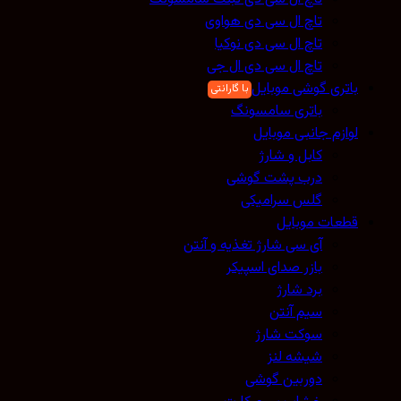
تاچ ال سی دی هواوی
تاچ ال سی دی نوکیا
تاچ ال سی دی ال جی
باتری گوشی موبایل
باتری سامسونگ
لوازم جانبی موبایل
کابل و شارژ
درب پشت گوشی
گلس سرامیکی
قطعات موبایل
آی سی شارژ تغذیه و آنتن
بازر صدای اسپیکر
برد شارژ
سیم آنتن
سوکت شارژ
شیشه لنز
دوربین گوشی