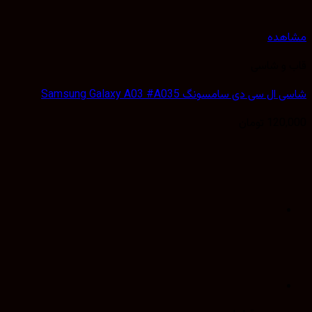
هده
 و شاسی
 سی دی سامسونگ Samsung Galaxy A03 #A035
120,
تومان