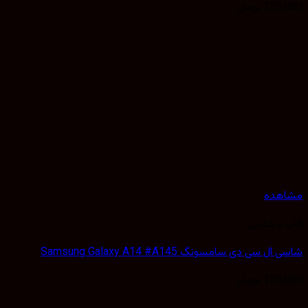
120,
تومان
هده
 و شاسی
 سی دی سامسونگ Samsung Galaxy A14 #A145
120,
تومان