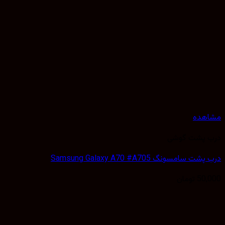
هده
 پشت گوشی
 سامسونگ Samsung Galaxy A70 #A705
50,
تومان