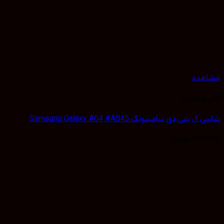
هده
 و شاسی
 سی دی سامسونگ Samsung Galaxy A04 #A045
120,
تومان