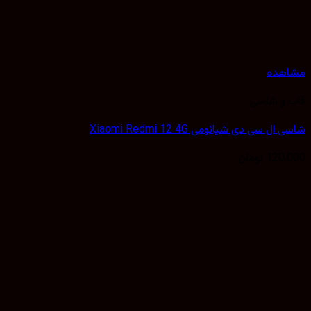
هده
 و شاسی
ل سی دی شیائومی Xiaomi Redmi 12 4G
120,
تومان