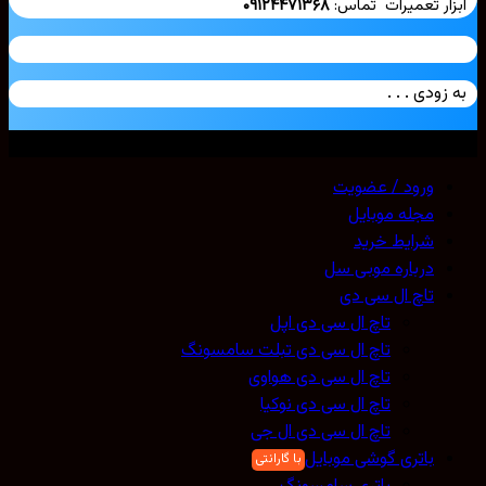
ار تعمیرات تماس:
۰۹۱۲۴۴۷۱۳۶۸
زودی . . .
ی حقوق محفوظ است. 2026 ©
Mobicell
ورود / عضویت
مجله موبایل
شرایط خرید
درباره موبی سل
تاچ ال سی دی
تاچ ال سی دی اپل
تاچ ال سی دی تبلت سامسونگ
تاچ ال سی دی هواوی
تاچ ال سی دی نوکیا
تاچ ال سی دی ال جی
باتری گوشی موبایل