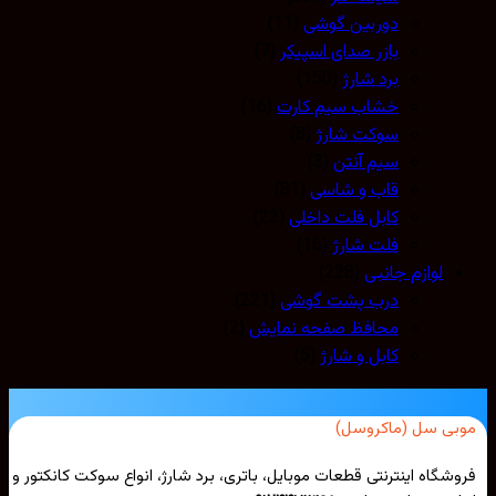
دوربین گوشی
(11)
بازر صدای اسپیکر
(7)
برد شارژ
(150)
خشاب سیم کارت
(16)
سوکت شارژ
(8)
سیم آنتن
(3)
قاب و شاسی
(81)
کابل فلت داخلی
(22)
فلت شارژ
(16)
لوازم جانبی
(228)
درب پشت گوشی
(221)
محافظ صفحه نمایش
(2)
کابل و شارژ
(5)
بی سل (ماکروسل)
شگاه اینترنتی قطعات موبایل، باتری، برد شارژ، انواع سوکت کانکتور و