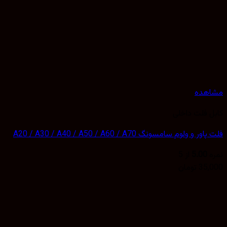
هده
 فلت داخلی
 و ولوم سامسونگ A20 / A30 / A40 / A50 / A60 / A70
5.00
از 5
35,
تومان