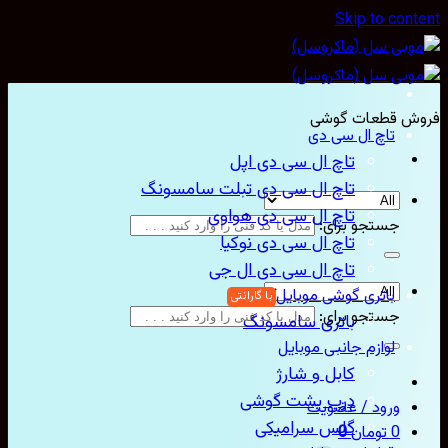
Skip to con
ش قطعات گوشی
تاچ ال سی دی
تاچ ال سی دی اپل
تاچ ال سی دی تبلت سامسونگ
تاچ ال سی دی هواوی
جستجو برای:
تاچ ال سی دی نوکیا
تاچ ال سی دی ال جی
باتری گوشی موبایل
جستجو برای:
باتری سامسونگ
لوازم جانبی موبایل
کابل و شارژ
درب پشت گوشی
ورود / عضویت
گلس سرامیکی
0
تومان
0