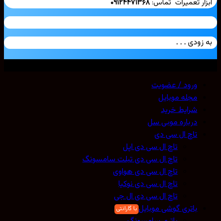
ار تعمیرات تماس:
۰۹۱۲۴۴۷۱۳۶۸
زودی . . .
ی حقوق محفوظ است. 2026 ©
Mobicell
ورود / عضویت
مجله موبایل
شرایط خرید
درباره موبی سل
تاچ ال سی دی
تاچ ال سی دی اپل
تاچ ال سی دی تبلت سامسونگ
تاچ ال سی دی هواوی
تاچ ال سی دی نوکیا
تاچ ال سی دی ال جی
باتری گوشی موبایل