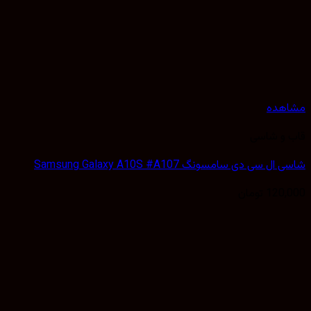
هده
 و شاسی
 سی دی سامسونگ Samsung Galaxy A10S #A107
120,
تومان