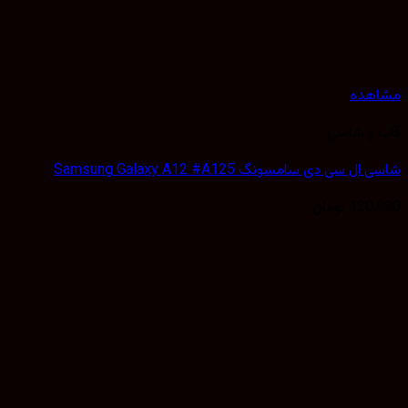
هده
 و شاسی
 سی دی سامسونگ Samsung Galaxy A12 #A125
120,
تومان