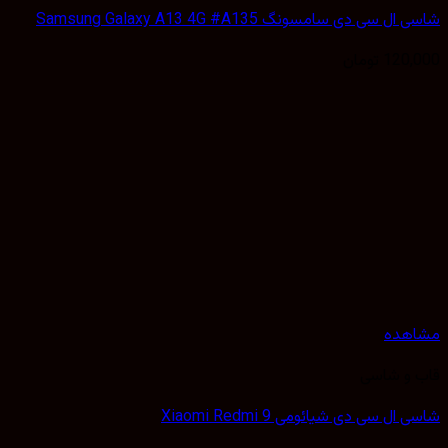
 سی دی سامسونگ Samsung Galaxy A13 4G #A135
120,
تومان
هده
 و شاسی
ل سی دی شیائومی Xiaomi Redmi 9