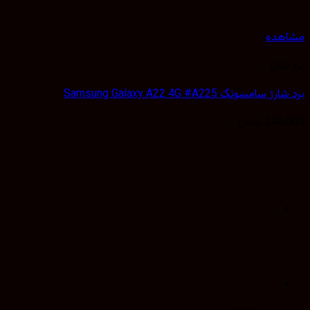
هده
شارژ
سامسونگ Samsung Galaxy A22 4G #A225
240,
تومان