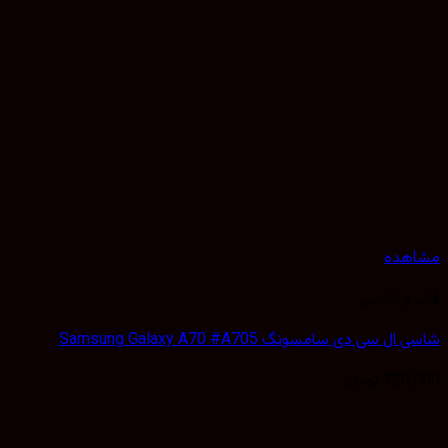
هده
 و شاسی
 سی دی سامسونگ Samsung Galaxy A70 #A705
120,
تومان