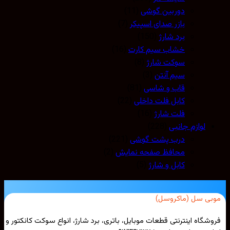
دوربین گوشی
(11)
بازر صدای اسپیکر
(7)
برد شارژ
(150)
خشاب سیم کارت
(16)
سوکت شارژ
(8)
سیم آنتن
(3)
قاب و شاسی
(81)
کابل فلت داخلی
(22)
فلت شارژ
(16)
لوازم جانبی
(228)
درب پشت گوشی
(221)
محافظ صفحه نمایش
(2)
کابل و شارژ
(5)
بی سل (ماکروسل)
شگاه اینترنتی قطعات موبایل، باتری، برد شارژ، انواع سوکت کانکتور و