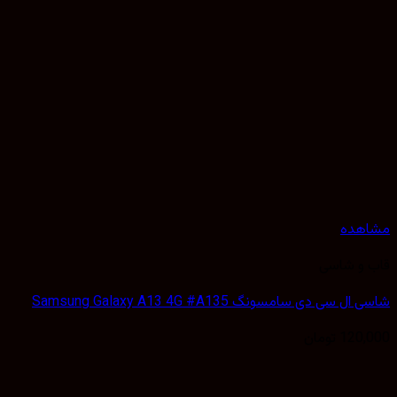
هده
 و شاسی
 سی دی سامسونگ Samsung Galaxy A13 4G #A135
120,
تومان