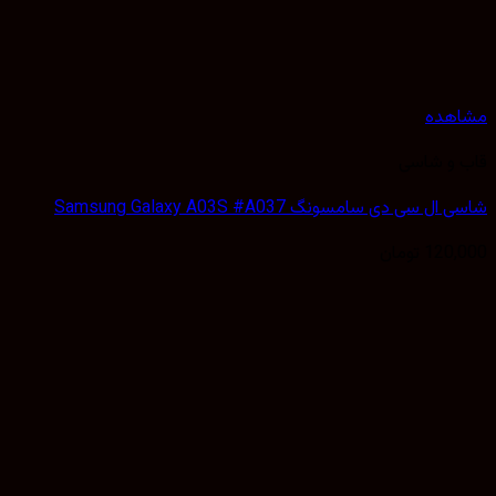
هده
 و شاسی
 سی دی سامسونگ Samsung Galaxy A03S #A037
120,
تومان