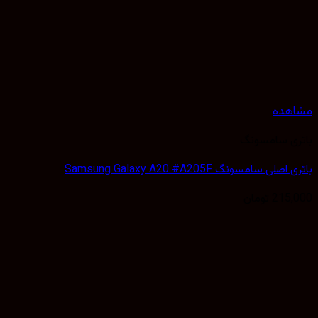
هده
ی سامسونگ
لی سامسونگ Samsung Galaxy A20 #A205F
215,
تومان