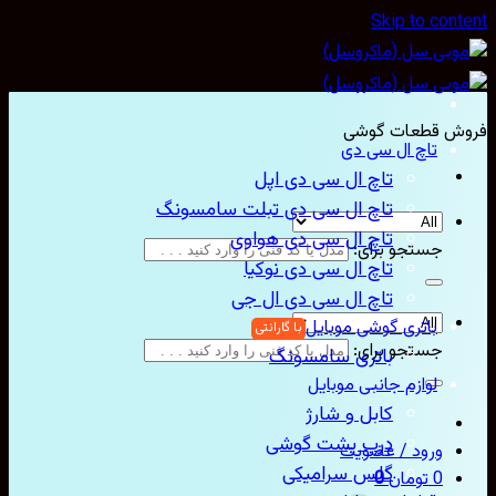
Skip to con
ش قطعات گوشی
تاچ ال سی دی
تاچ ال سی دی اپل
تاچ ال سی دی تبلت سامسونگ
تاچ ال سی دی هواوی
جستجو برای:
تاچ ال سی دی نوکیا
تاچ ال سی دی ال جی
باتری گوشی موبایل
جستجو برای:
باتری سامسونگ
لوازم جانبی موبایل
کابل و شارژ
درب پشت گوشی
ورود / عضویت
گلس سرامیکی
0
تومان
0