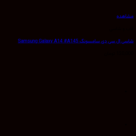
هده
 و شاسی
 سی دی سامسونگ Samsung Galaxy A14 #A145
120,
تومان