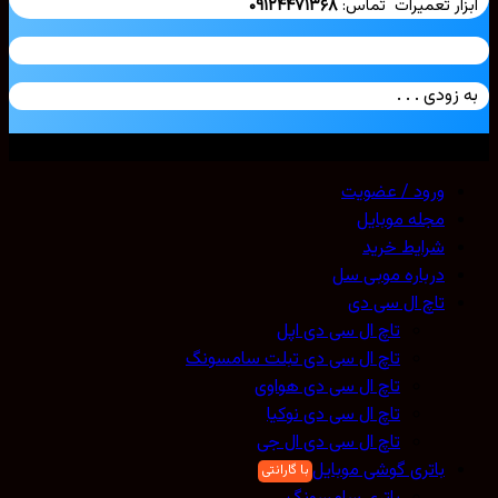
ار تعمیرات تماس:
۰۹۱۲۴۴۷۱۳۶۸
زودی . . .
ی حقوق محفوظ است. 2026 ©
Mobicell
ورود / عضویت
مجله موبایل
شرایط خرید
درباره موبی سل
تاچ ال سی دی
تاچ ال سی دی اپل
تاچ ال سی دی تبلت سامسونگ
تاچ ال سی دی هواوی
تاچ ال سی دی نوکیا
تاچ ال سی دی ال جی
باتری گوشی موبایل