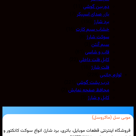
دوربین گوشی
(11)
بازر صدای اسپیکر
(7)
برد شارژ
(150)
خشاب سیم کارت
(16)
سوکت شارژ
(8)
سیم آنتن
(3)
قاب و شاسی
(81)
کابل فلت داخلی
(22)
فلت شارژ
(16)
لوازم جانبی
(228)
درب پشت گوشی
(221)
محافظ صفحه نمایش
(2)
کابل و شارژ
(5)
بی سل (ماکروسل)
شگاه اینترنتی قطعات موبایل، باتری، برد شارژ، انواع سوکت کانکتور و