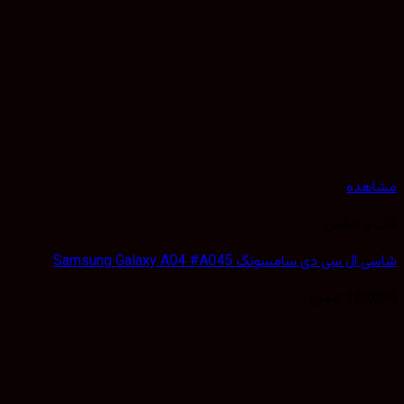
هده
 و شاسی
 سی دی سامسونگ Samsung Galaxy A04 #A045
120,
تومان