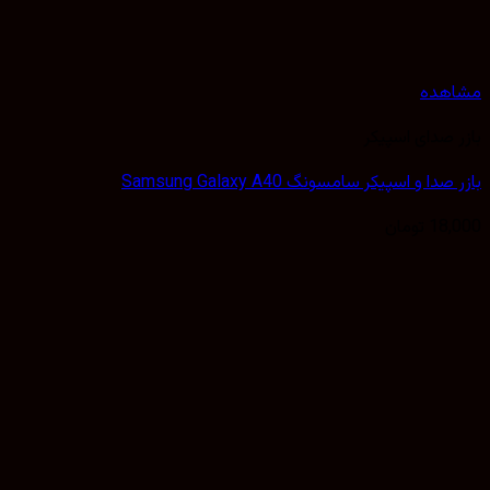
هده
 صدای اسپیکر
دا و اسپیکر سامسونگ Samsung Galaxy A40
18,
تومان