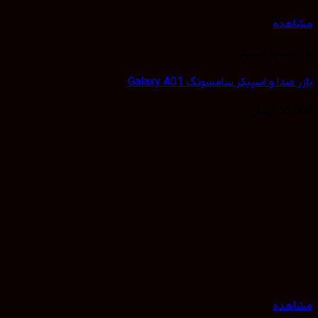
هده
 صدای اسپیکر
صدا و اسپیکر سامسونگ Galaxy A01
55,
تومان
هده