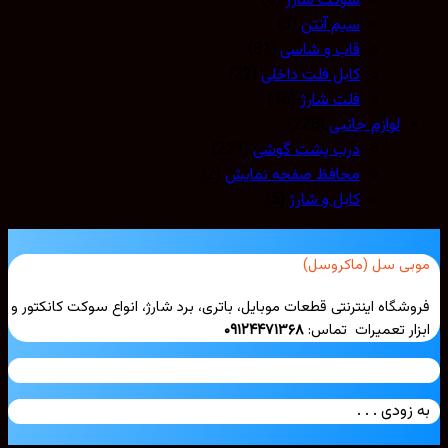
سوکت شارژ
(8)
سیم آنتن
(3)
قاب و شاسی
(81)
کابل فلت داخلی
(22)
فلت شارژ
(16)
لوازم جانبی
(228)
درب پشت گوشی
(221)
محافظ صفحه نمایش
(2)
کابل و شارژ
(5)
بی سل (ماکروسل)
شگاه اینترنتی قطعات موبایل، باتری، برد شارژ، انواع سوکت کانکتور و
ار تعمیرات تماس:
۰۹۱۲۴۴۷۱۳۶۸
زودی . . .