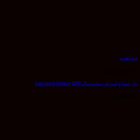
هده
 صدای اسپیکر
دا و اسپیکر سامسونگ Samsung Galaxy A50
18,
تومان