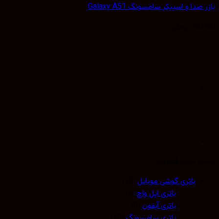
صدا و اسپیکر سامسونگ Galaxy A51
45,
تومان
 بندی قطعات
باتری گوشی موبایل
(10)
باتری اپل واچ
(0)
باتری آیفون
(0)
باتری سامسونگ
(10)