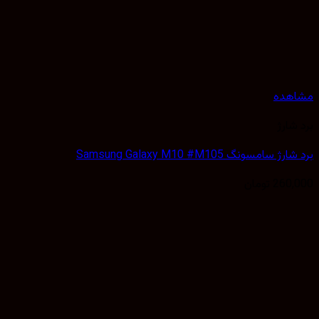
هده
شارژ
 سامسونگ Samsung Galaxy M10 #M105
260,
تومان