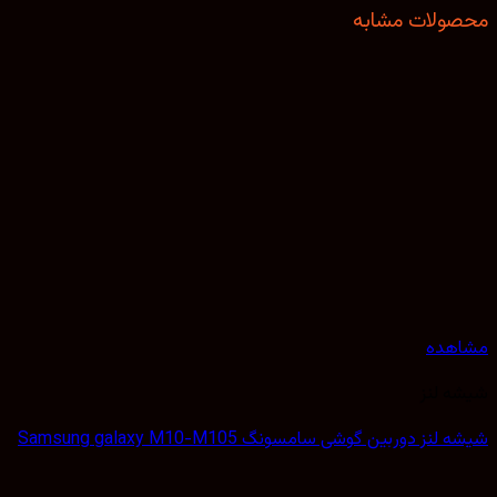
ولات مشابه
هده
 لنز
نز دوربین گوشی سامسونگ Samsung galaxy M10-M105