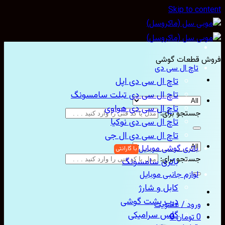
Skip to con
ش قطعات گوشی
تاچ ال سی دی
تاچ ال سی دی اپل
تاچ ال سی دی تبلت سامسونگ
تاچ ال سی دی هواوی
جستجو برای:
تاچ ال سی دی نوکیا
تاچ ال سی دی ال جی
باتری گوشی موبایل
جستجو برای:
باتری سامسونگ
لوازم جانبی موبایل
کابل و شارژ
درب پشت گوشی
ورود / عضویت
گلس سرامیکی
0
تومان
0