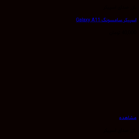
 صدای اسپیکر
 سامسونگ Galaxy A11
40,
تومان
هده
 صدای اسپیکر