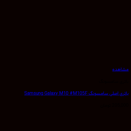
هده
ی سامسونگ
لی سامسونگ Samsung Galaxy M10 #M105F
205,
تومان