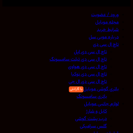
ی حقوق محفوظ است. 2026 ©
Mobicell
ورود / عضویت
مجله موبایل
شرایط خرید
درباره موبی سل
تاچ ال سی دی
تاچ ال سی دی اپل
تاچ ال سی دی تبلت سامسونگ
تاچ ال سی دی هواوی
تاچ ال سی دی نوکیا
تاچ ال سی دی ال جی
باتری گوشی موبایل
باتری سامسونگ
لوازم جانبی موبایل
کابل و شارژ
درب پشت گوشی
گلس سرامیکی