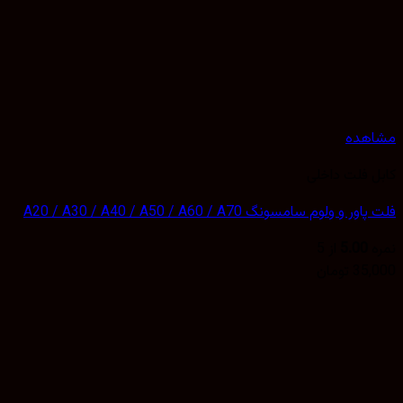
مشاهده
کابل فلت داخلی
فلت پاور و ولوم سامسونگ A20 / A30 / A40 / A50 / A60 / A70
نمره
5.00
از 5
35,000
تومان