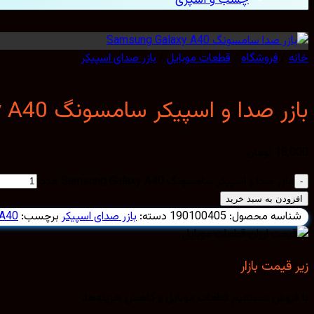
خانه
/
فروشگاه
/
قطعات موبایل
/
بازر صدای اسپیکر
بازر صدا و اسپیکر سامسونگ Samsung Galaxy A40
18,000
تومان
بازر صدا و اسپیکر سامسونگ Samsung Galaxy A40 عدد
افزودن به سبد خرید
شناسه محصول:
190100405
دسته:
بازر صدای اسپیکر
برچسب:
 A40
زیر قیمت بازار
با فروش مستقیم قطعات موبایل و کاهش هزینه‌ها.