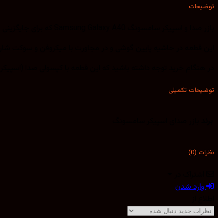
توضیحات
بازر صدا و اسپیکر سامسونگ Samsung Galaxy A40 که برای جایگزینی با نمونه معیوب و ضعیف شده قبلی کاربرد دارد.
این قطعه در حاشیه پایین گوشی و در مجاورت با میکروفن و سوکت شارژ گوشی A40 قرار دارد. و تمامی صداهای زنگ و هشدارها و آهنگ و . . از این اس
در هنگام خرید توجه داشته باشید که این قطعه با کپسولی صدا (اسپیکر 
توضیحات تکمیلی
برند
بازر صدای اسپیکر سامسونگ
نظرات (0)
اشتراک در
وارد شدن
اطلاع از