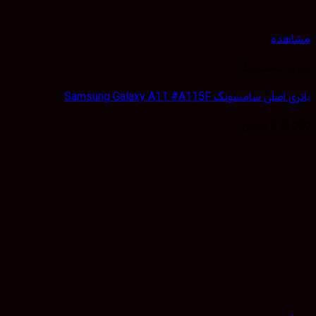
هده
ی سامسونگ
لی سامسونگ Samsung Galaxy A11 #A115F
210,
تومان