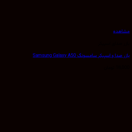
هده
 صدای اسپیکر
دا و اسپیکر سامسونگ Samsung Galaxy A50
18,
تومان