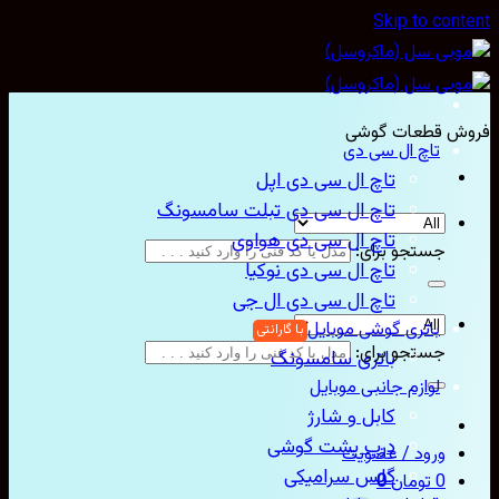
Skip to con
ش قطعات گوشی
تاچ ال سی دی
تاچ ال سی دی اپل
تاچ ال سی دی تبلت سامسونگ
تاچ ال سی دی هواوی
جستجو برای:
تاچ ال سی دی نوکیا
تاچ ال سی دی ال جی
باتری گوشی موبایل
جستجو برای:
باتری سامسونگ
لوازم جانبی موبایل
کابل و شارژ
درب پشت گوشی
ورود / عضویت
گلس سرامیکی
0
تومان
0