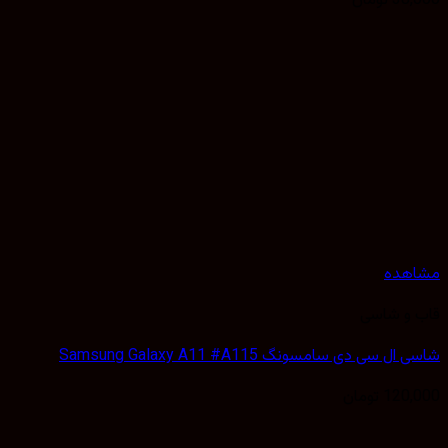
38,
تومان
هده
 و شاسی
 سی دی سامسونگ Samsung Galaxy A11 #A115
120,
تومان