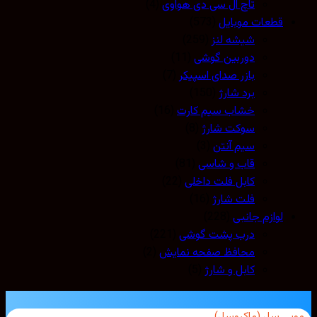
تاچ ال سی دی هواوی
(4)
قطعات موبایل
(573)
شیشه لنز
(259)
دوربین گوشی
(11)
بازر صدای اسپیکر
(7)
برد شارژ
(150)
خشاب سیم کارت
(16)
سوکت شارژ
(8)
سیم آنتن
(3)
قاب و شاسی
(81)
کابل فلت داخلی
(22)
فلت شارژ
(16)
لوازم جانبی
(228)
درب پشت گوشی
(221)
محافظ صفحه نمایش
(2)
کابل و شارژ
(5)
بی سل (ماکروسل)