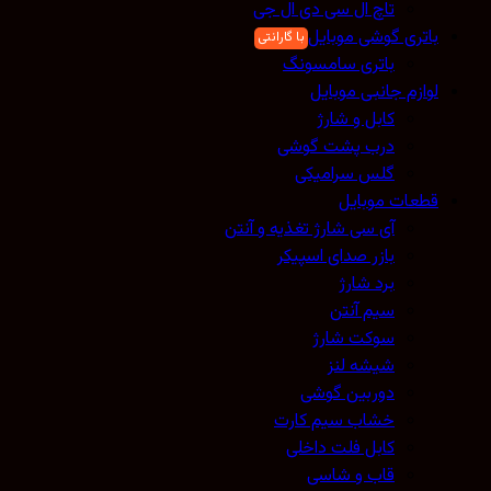
تاچ ال سی دی ال جی
باتری گوشی موبایل
باتری سامسونگ
لوازم جانبی موبایل
کابل و شارژ
درب پشت گوشی
گلس سرامیکی
قطعات موبایل
آی سی شارژ تغذیه و آنتن
بازر صدای اسپیکر
برد شارژ
سیم آنتن
سوکت شارژ
شیشه لنز
دوربین گوشی
خشاب سیم کارت
کابل فلت داخلی
قاب و شاسی