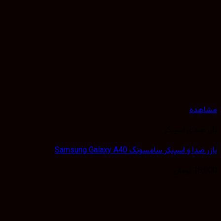
هده
 صدای اسپیکر
دا و اسپیکر سامسونگ Samsung Galaxy A40
18,
تومان