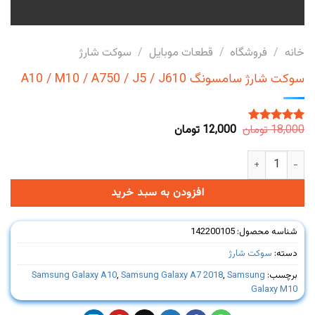
خانه
/
فروشگاه
/
قطعات موبایل
/
سوکت شارژ
سوکت شارژ سامسونگ A10 / M10 / A750 / J5 / J610
قیمت
قیمت
18,000
تومان
12,000
تومان
1
امتیاز
5.00
اصلی:
فعلی:
از 5 امتیاز
18,000 تومان
12,000 تومان.
مشتری
سوکت شارژ سامسونگ A10 / M10 / A750 / J5 / J610 عدد
بود.
افزودن به سبد خرید
شناسه محصول:
142200105
دسته:
سوکت شارژ
برچسب:
Samsung
,
Samsung Galaxy A7 2018
,
Samsung Galaxy A10
Galaxy M10