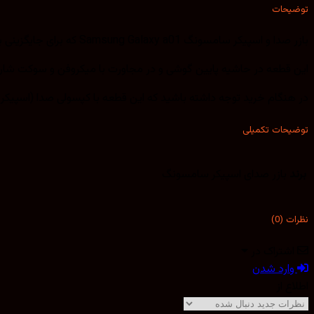
توضیحات
بازر صدا و اسپیکر سامسونگ Samsung Galaxy a01 که برای جایگزینی با نمونه معیوب و ضعیف شده قبلی کاربرد دارد.
این قطعه در حاشیه پایین گوشی و در مجاورت با میکروفن و سوکت شارژ گوشی A01 قرار دارد. و تمامی صداهای زنگ و هشدارها و آهنگ و . . از این اس
در هنگام خرید توجه داشته باشید که این قطعه با کپسولی صدا (اسپیکر 
توضیحات تکمیلی
برند
بازر صدای اسپیکر سامسونگ
نظرات (0)
اشتراک در
وارد شدن
اطلاع از