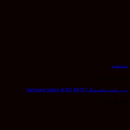
هده
 پشت گوشی
سامسونگ Samsung Galaxy A10S #A107
50,
تومان