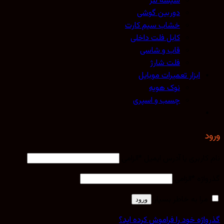
شیشه لنز
دوربین گوشی
خشاب سیم کارت
کابل فلت داخلی
قاب و شاسی
فلت شارژ
ابزار تعمیرات موبایل
نوک هویه
چسب و اسپری
کاربری یا آدرس ایمیل
*
الزامی
اژه
*
الزامی
مرا به خاطر بسپار
ورود
اژه خود را فراموش کرده اید؟