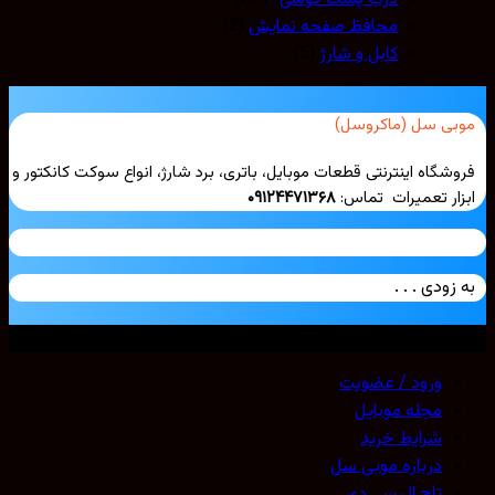
محافظ صفحه نمایش
(2)
کابل و شارژ
(5)
بی سل (ماکروسل)
شگاه اینترنتی قطعات موبایل، باتری، برد شارژ، انواع سوکت کانکتور و
ار تعمیرات تماس:
۰۹۱۲۴۴۷۱۳۶۸
زودی . . .
ی حقوق محفوظ است. 2026 ©
Mobicell
ورود / عضویت
مجله موبایل
شرایط خرید
درباره موبی سل
تاچ ال سی دی