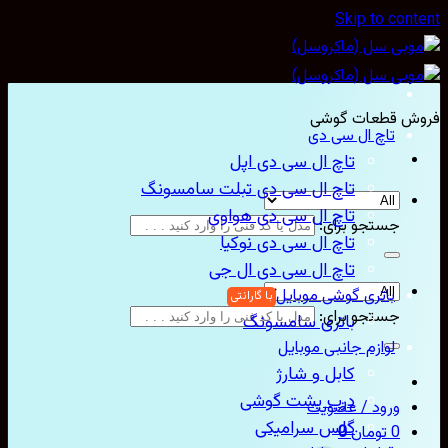
Skip to con
ش قطعات گوشی
تاچ ال سی دی
تاچ ال سی دی اپل
تاچ ال سی دی تبلت سامسونگ
تاچ ال سی دی هواوی
جستجو برای:
تاچ ال سی دی نوکیا
تاچ ال سی دی ال جی
باتری گوشی موبایل
جستجو برای:
باتری سامسونگ
لوازم جانبی موبایل
کابل و شارژ
درب پشت گوشی
ورود / عضویت
گلس سرامیکی
0
تومان
0