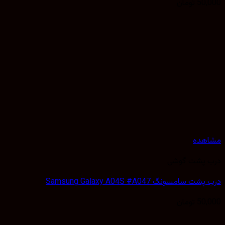
50,
تومان
هده
 پشت گوشی
سامسونگ Samsung Galaxy A04S #A047
50,
تومان