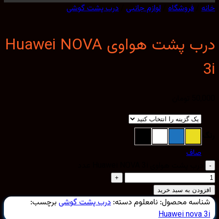
/
فروشگاه
/
لوازم جانبی
/
درب پشت گوشی
درب پشت هواوی Huawei NOVA
50,
تومان
صاف
درب پشت هواوی Huawei NOVA 3i عدد
ودن به سبد خرید
اسه محصول:
نامعلوم
دسته:
درب پشت گوشی
برچسب:
Huawei nova 