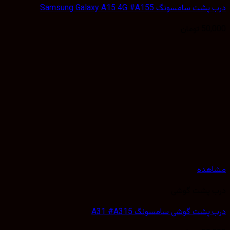
سامسونگ Samsung Galaxy A15 4G #A155
50,
تومان
هده
 پشت گوشی
پشت گوشی سامسونگ A31 #A315