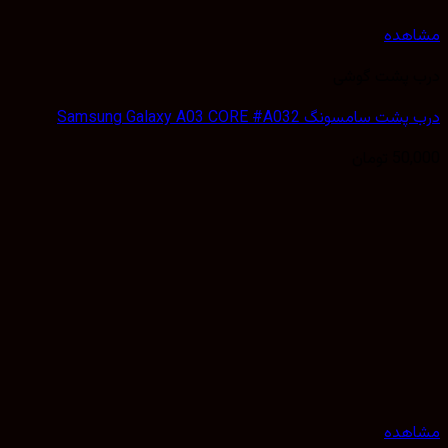
هده
 پشت گوشی
سامسونگ Samsung Galaxy A03 CORE #A032
50,
تومان
هده