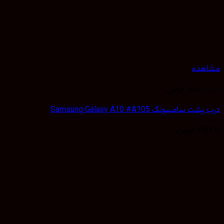
هده
 پشت گوشی
 سامسونگ Samsung Galaxy A10 #A105
50,
تومان