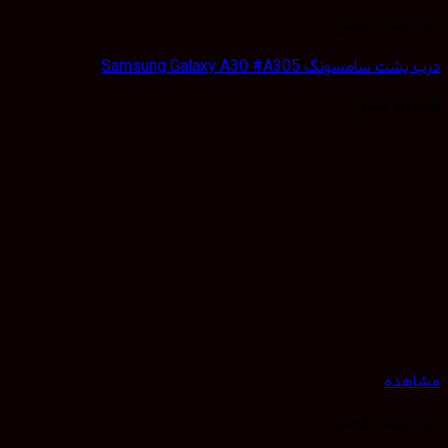
 پشت گوشی
 سامسونگ Samsung Galaxy A30 #A305
50,
تومان
هده
 پشت گوشی