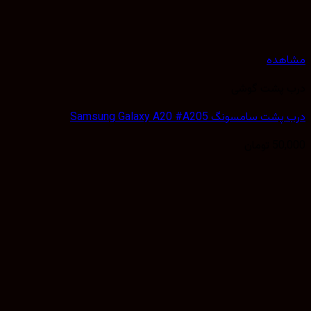
هده
 پشت گوشی
 سامسونگ Samsung Galaxy A20 #A205
50,
تومان