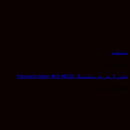
هده
 و شاسی
 سی دی سامسونگ Samsung Galaxy A02 #A022
120,
تومان