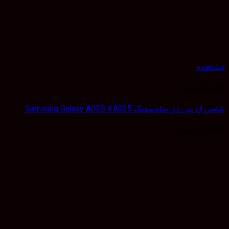
هده
 و شاسی
 سی دی سامسونگ Samsung Galaxy A02S #A025
120,
تومان