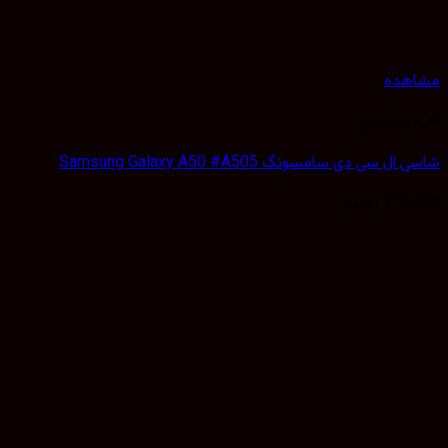
هده
 و شاسی
 سی دی سامسونگ Samsung Galaxy A50 #A505
120,
تومان