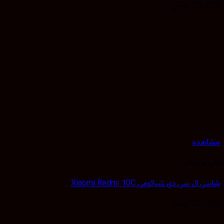
120,
تومان
هده
 و شاسی
ل سی دی شیائومی Xiaomi Redmi 10C
120,
تومان