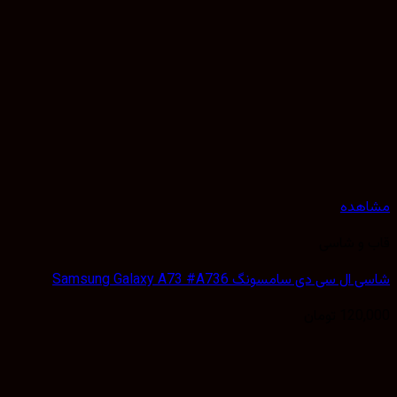
هده
 و شاسی
 سی دی سامسونگ Samsung Galaxy A73 #A736
120,
تومان