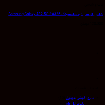
 و شاسی
 سی دی سامسونگ Samsung Galaxy A32 5G #A326
120,
تومان
 بندی قطعات
باتری گوشی موبایل
(10)
باتری اپل واچ
(0)