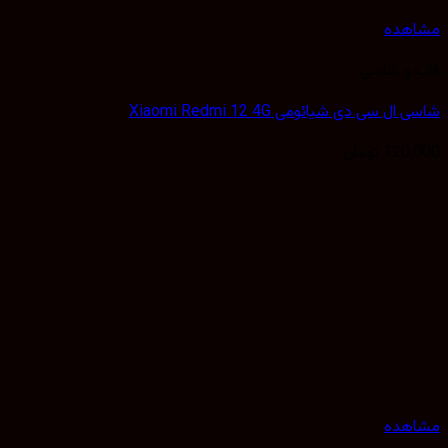
هده
 و شاسی
ل سی دی شیائومی Xiaomi Redmi 12 4G
120,
تومان
هده