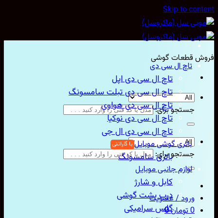
Skip to con
ش قطعات گوشی
تاچ ال سی دی
تاچ ال سی دی اپل
تاچ ال سی دی تبلت سامسونگ
تاچ ال سی دی هواوی
جستجو برای:
تاچ ال سی دی نوکیا
تاچ ال سی دی ال جی
باتری گوشی موبایل
جستجو برای:
باتری سامسونگ
لوازم جانبی موبایل
کابل و شارژ
درب پشت گوشی
ورود / عضویت
گلس سرامیکی
0
تومان
0