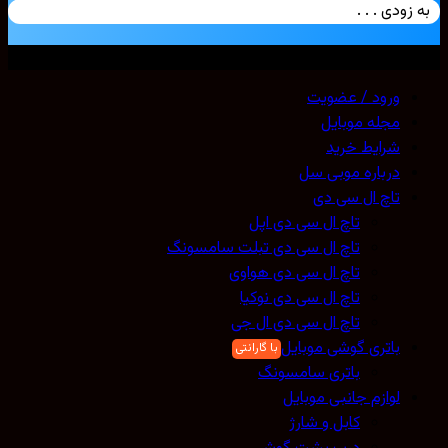
زودی . . .
ی حقوق محفوظ است. 2026 ©
Mobicell
ورود / عضویت
مجله موبایل
شرایط خرید
درباره موبی سل
تاچ ال سی دی
تاچ ال سی دی اپل
تاچ ال سی دی تبلت سامسونگ
تاچ ال سی دی هواوی
تاچ ال سی دی نوکیا
تاچ ال سی دی ال جی
باتری گوشی موبایل
باتری سامسونگ
لوازم جانبی موبایل
کابل و شارژ