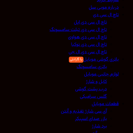
شرایط خرید
درباره موبی سل
تاچ ال سی دی
تاچ ال سی دی اپل
تاچ ال سی دی تبلت سامسونگ
تاچ ال سی دی هواوی
تاچ ال سی دی نوکیا
تاچ ال سی دی ال جی
باتری گوشی موبایل
باتری سامسونگ
لوازم جانبی موبایل
کابل و شارژ
درب پشت گوشی
گلس سرامیکی
قطعات موبایل
آی سی شارژ تغذیه و آنتن
بازر صدای اسپیکر
برد شارژ