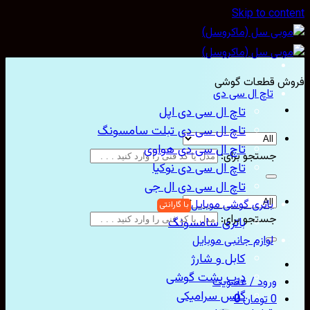
Skip to con
ش قطعات گوشی
تاچ ال سی دی
تاچ ال سی دی اپل
تاچ ال سی دی تبلت سامسونگ
تاچ ال سی دی هواوی
جستجو برای:
تاچ ال سی دی نوکیا
تاچ ال سی دی ال جی
باتری گوشی موبایل
جستجو برای:
باتری سامسونگ
لوازم جانبی موبایل
کابل و شارژ
درب پشت گوشی
ورود / عضویت
گلس سرامیکی
0
تومان
0