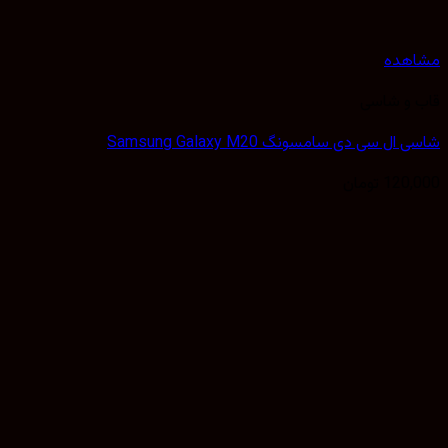
هده
 و شاسی
ل سی دی سامسونگ Samsung Galaxy M20
120,
تومان