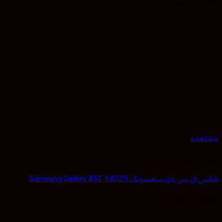
280,
تومان
هده
 و شاسی
 سی دی سامسونگ Samsung Galaxy A52 #A525
120,
تومان