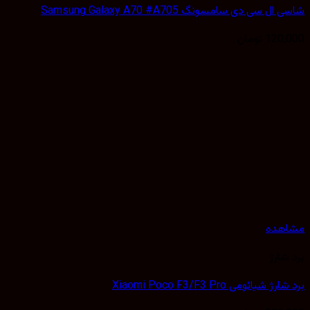
 سی دی سامسونگ Samsung Galaxy A70 #A705
120,
تومان
هده
شارژ
شیائومی Xiaomi Poco F3/F3 Pro