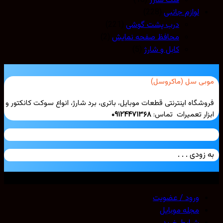
فلت شارژ
(16)
لوازم جانبی
(228)
درب پشت گوشی
(221)
محافظ صفحه نمایش
(2)
کابل و شارژ
(5)
بی سل (ماکروسل)
شگاه اینترنتی قطعات موبایل، باتری، برد شارژ، انواع سوکت کانکتور و
ار تعمیرات تماس:
۰۹۱۲۴۴۷۱۳۶۸
زودی . . .
ی حقوق محفوظ است. 2026 ©
Mobicell
ورود / عضویت
مجله موبایل