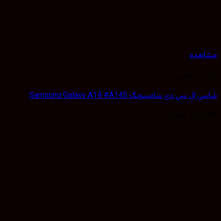
هده
 و شاسی
 سی دی سامسونگ Samsung Galaxy A14 #A145
120,
تومان