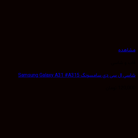
هده
 و شاسی
 سی دی سامسونگ Samsung Galaxy A31 #A315
120,
تومان