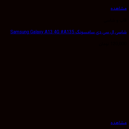
هده
 و شاسی
 سی دی سامسونگ Samsung Galaxy A13 4G #A135
120,
تومان
هده