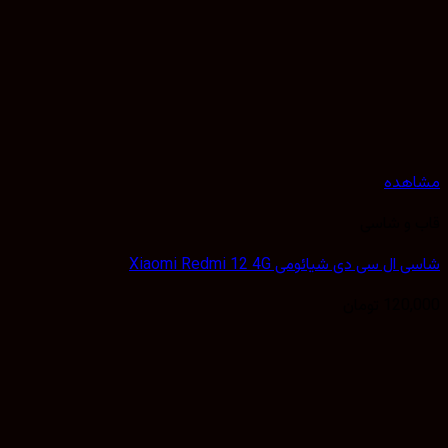
هده
 و شاسی
ل سی دی شیائومی Xiaomi Redmi 12 4G
120,
تومان