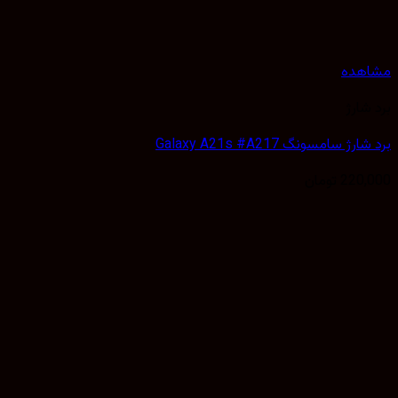
هده
شارژ
ژ سامسونگ Galaxy A21s #A217
220,
تومان