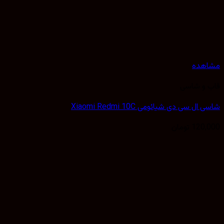
هده
 و شاسی
ل سی دی شیائومی Xiaomi Redmi 10C
120,
تومان