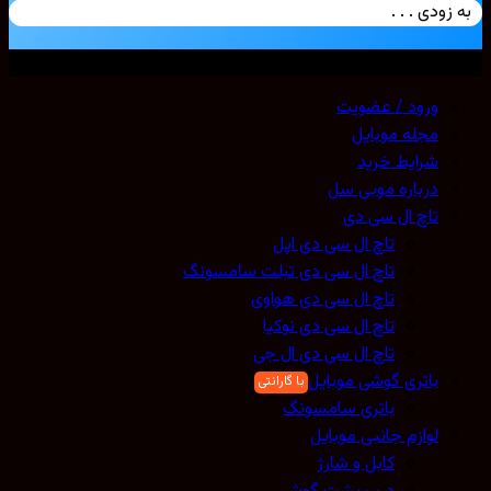
زودی . . .
ی حقوق محفوظ است. 2026 ©
Mobicell
ورود / عضویت
مجله موبایل
شرایط خرید
درباره موبی سل
تاچ ال سی دی
تاچ ال سی دی اپل
تاچ ال سی دی تبلت سامسونگ
تاچ ال سی دی هواوی
تاچ ال سی دی نوکیا
تاچ ال سی دی ال جی
باتری گوشی موبایل
باتری سامسونگ
لوازم جانبی موبایل
کابل و شارژ