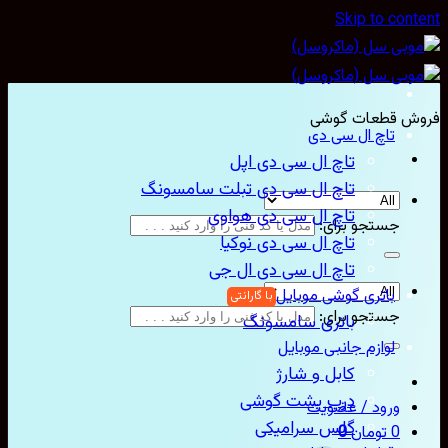
Skip to con
ش قطعات گوشی
تاچ ال سی دی
تاچ ال سی دی اپل
تاچ ال سی دی تبلت سامسونگ
تاچ ال سی دی هواوی
جستجو برای:
تاچ ال سی دی نوکیا
تاچ ال سی دی ال جی
باتری گوشی موبایل
جستجو برای:
باتری سامسونگ
لوازم جانبی موبایل
کابل و شارژ
درب پشت گوشی
ورود / عضویت
گلس سرامیکی
0
تومان
0