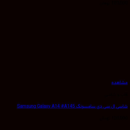
120,
تومان
هده
 و شاسی
 سی دی سامسونگ Samsung Galaxy A14 #A145
120,
تومان