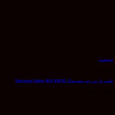
هده
 و شاسی
 سی دی سامسونگ Samsung Galaxy A04 #A045
120,
تومان