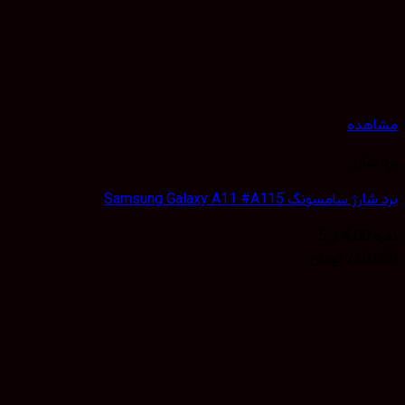
هده
شارژ
 سامسونگ Samsung Galaxy A11 #A115
4.00
از 5
220,
تومان