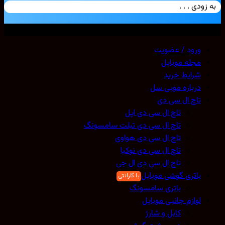
زودی . . .
ی حقوق محفوظ است. 2026 ©
Mobicell
ورود / عضویت
مجله موبایل
شرایط خرید
درباره موبی سل
تاچ ال سی دی
تاچ ال سی دی اپل
تاچ ال سی دی تبلت سامسونگ
تاچ ال سی دی هواوی
تاچ ال سی دی نوکیا
تاچ ال سی دی ال جی
باتری گوشی موبایل
باتری سامسونگ
لوازم جانبی موبایل
کابل و شارژ