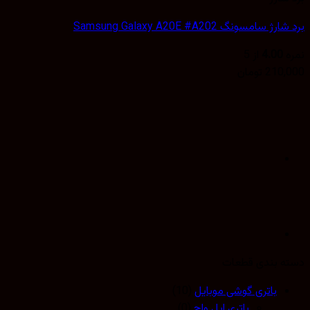
 سامسونگ Samsung Galaxy A20E #A202
4.00
از 5
210,
تومان
 بندی قطعات
باتری گوشی موبایل
(10)
باتری اپل واچ
(0)