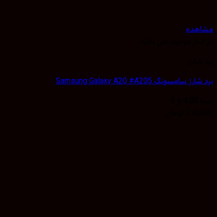
هده
نبار موجود نمی باشد
شارژ
 سامسونگ Samsung Galaxy A20 #A205
4.00
از 5
210,
تومان