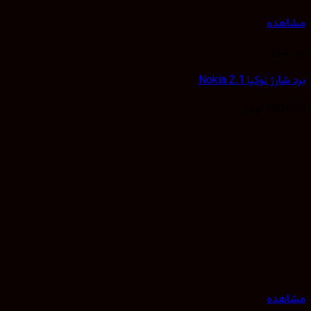
هده
شارژ
ژ نوکیا Nokia 2.1
180,
تومان
هده