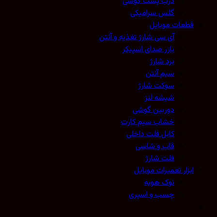
درب پشت گوشی
گلس سرامیکی
قطعات موبایل
آی سی شارژ تغذیه و آنتن
بازر صدای اسپیکر
برد شارژ
سیم آنتن
سوکت شارژ
شیشه لنز
دوربین گوشی
خشاب سیم کارت
کابل فلت داخلی
قاب و شاسی
فلت شارژ
ابزار تعمیرات موبایل
نوک هویه
چسب و اسپری