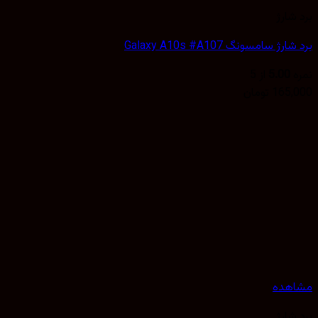
شارژ
ژ سامسونگ Galaxy A10s #A107
5.00
از 5
165,
تومان
هده
شارژ