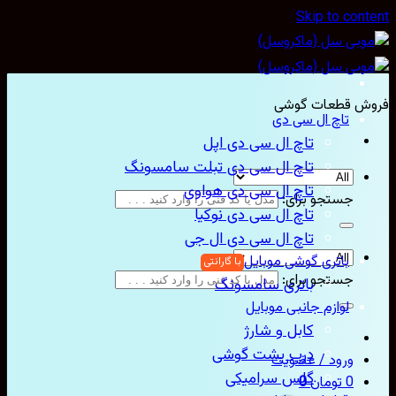
Skip to con
ش قطعات گوشی
تاچ ال سی دی
تاچ ال سی دی اپل
تاچ ال سی دی تبلت سامسونگ
تاچ ال سی دی هواوی
جستجو برای:
تاچ ال سی دی نوکیا
تاچ ال سی دی ال جی
باتری گوشی موبایل
جستجو برای:
باتری سامسونگ
لوازم جانبی موبایل
کابل و شارژ
درب پشت گوشی
ورود / عضویت
گلس سرامیکی
0
تومان
0