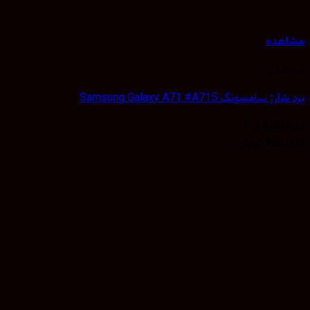
هده
شارژ
 سامسونگ Samsung Galaxy A71 #A715
4.00
از 5
280,
تومان