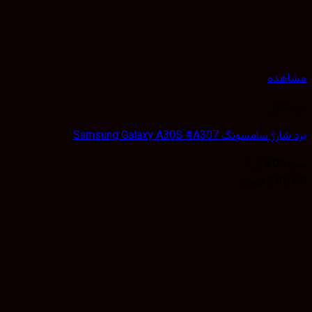
هده
شارژ
 سامسونگ Samsung Galaxy A30S #A307
4.00
از 5
210,
تومان