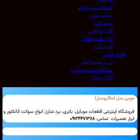
برد شارژ
(150)
خشاب سیم کارت
(16)
سوکت شارژ
(8)
سیم آنتن
(3)
قاب و شاسی
(81)
کابل فلت داخلی
(22)
فلت شارژ
(16)
لوازم جانبی
(228)
درب پشت گوشی
(221)
محافظ صفحه نمایش
(2)
کابل و شارژ
(5)
بی سل (ماکروسل)
شگاه اینترنتی قطعات موبایل، باتری، برد شارژ، انواع سوکت کانکتور و
ار تعمیرات تماس:
۰۹۱۲۴۴۷۱۳۶۸