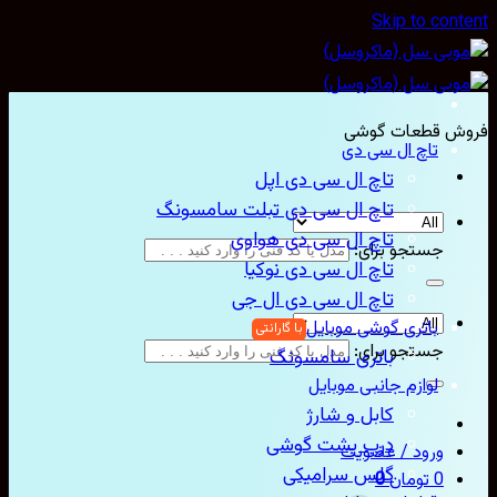
Skip to content
فروش قطعات گوشی
تاچ ال سی دی
تاچ ال سی دی اپل
تاچ ال سی دی تبلت سامسونگ
تاچ ال سی دی هواوی
جستجو برای:
تاچ ال سی دی نوکیا
تاچ ال سی دی ال جی
باتری گوشی موبایل
جستجو برای:
باتری سامسونگ
لوازم جانبی موبایل
کابل و شارژ
درب پشت گوشی
ورود / عضویت
گلس سرامیکی
0
تومان
0