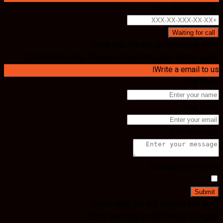
Your phone number
Waiting for call
Thank you. We are call you back soon.
Connection error. Please refresh the page and try again.
Write a email to us!
Your name
Your email
Your message
I accept GDPR rules
Submit
Email sent! We will contact you soon.
Error sending email! Please try again!