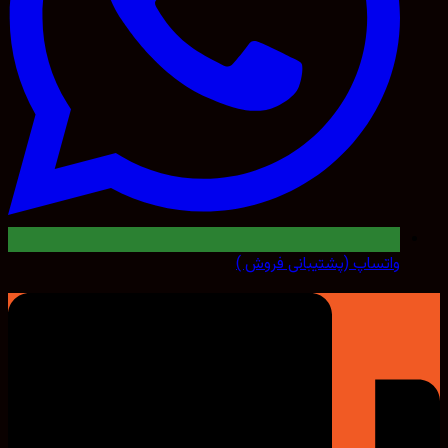
واتساپ (پشتیبانی فروش )