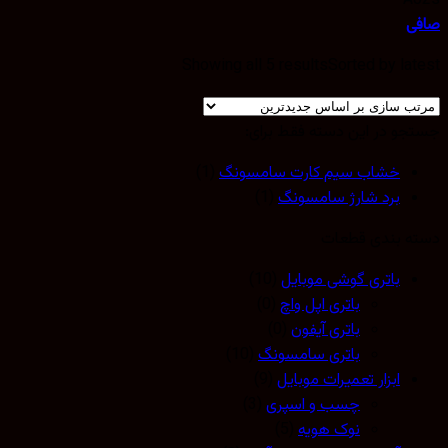
A02s”
صافی
Showing all 5 results
Sorted by latest
جستجو در این دسته فقط برای:
خشاب سیم کارت سامسونگ
(1)
برد شارژ سامسونگ
(1)
دسته بندی قطعات
باتری گوشی موبایل
(10)
باتری اپل واچ
(0)
باتری آیفون
(0)
باتری سامسونگ
(10)
ابزار تعمیرات موبایل
(9)
چسب و اسپری
(3)
نوک هویه
(5)