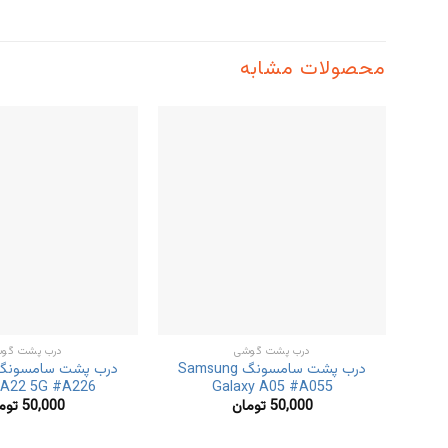
محصولات مشابه
درب پشت گوشی
درب پشت گو
درب پشت سامسونگ Samsung
 A22 5G #A226
Galaxy A05 #A055
50,000
تومان
50,000
توم