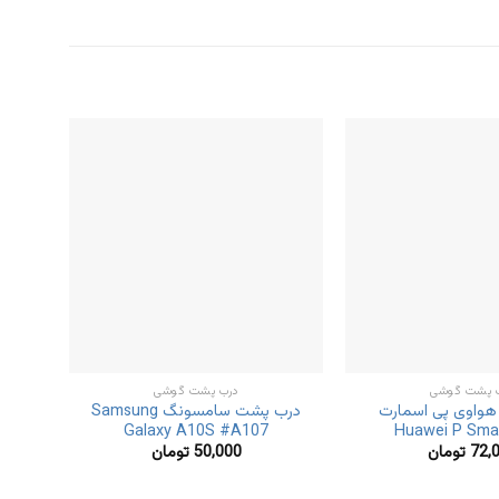
 پشت گوشی
درب پشت گوشی
واوی پی اسمارت
درب پشت سامسونگ Samsung
Galaxy A10S #A107
Huawei P Sma
72,
تومان
50,000
تومان