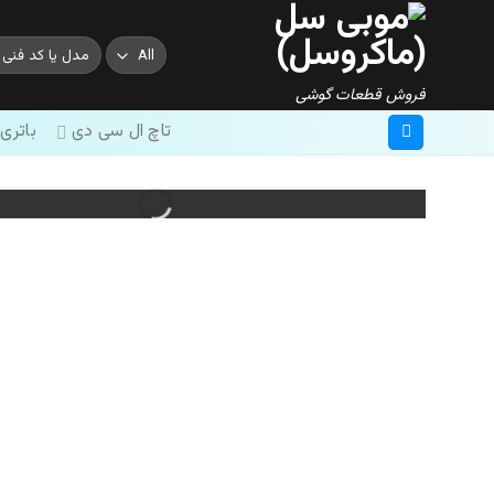
Ski
t
جستجو
conten
برای:
فروش قطعات گوشی
تاچ ال سی دی
باتری