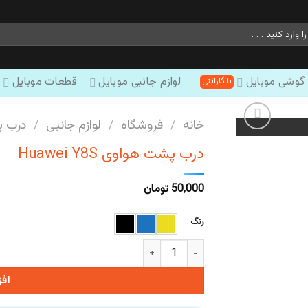
 گوشی موبایل
لوازم جانبی موبایل
قطعات موبایل
خانه
/
فروشگاه
/
لوازم جانبی
/
درب 
درب پشت هواوی Huawei Y8S
50,000
تومان
رنگ
درب پشت هواوی Huawei Y8S عدد
اف