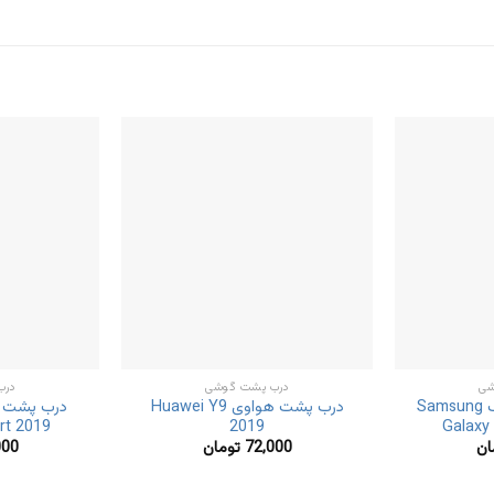
شی
درب پشت گوشی
درب
درب پشت سامسونگ Samsung
درب پشت هواوی Huawei Y9
درب پشت ه
rt 2019
2019
Galaxy
ان
72,000
تومان
000