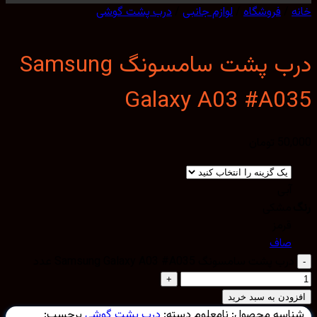
/
فروشگاه
/
لوازم جانبی
/
درب پشت گوشی
درب پشت سامسونگ Samsung
Galaxy A03 #A0
50,
تومان
آبی
مشکی
قرمز
صاف
درب پشت سامسونگ Samsung Galaxy A03 #A035 عدد
ودن به سبد خرید
اسه محصول:
نامعلوم
دسته:
درب پشت گوشی
برچسب: