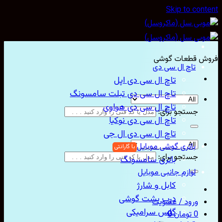
Skip to con
ش قطعات گوشی
تاچ ال سی دی
تاچ ال سی دی اپل
تاچ ال سی دی تبلت سامسونگ
تاچ ال سی دی هواوی
جستجو برای:
تاچ ال سی دی نوکیا
تاچ ال سی دی ال جی
باتری گوشی موبایل
جستجو برای:
باتری سامسونگ
لوازم جانبی موبایل
کابل و شارژ
درب پشت گوشی
ورود / عضویت
گلس سرامیکی
0
تومان
0