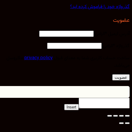
اژه خود را فراموش کرده اید؟
یت
 ایمیل
*
الزامی
اژه
*
الزامی
 حساب کاربری شما به معنای قبول
privacy policy
ماکروسل
اشد.
ویت
Insert