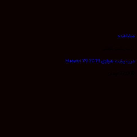
هده
 پشت گوشی
ت هواوی Huawei Y9 2019
72,
تومان