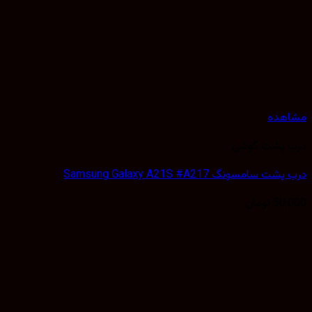
هده
 پشت گوشی
سامسونگ Samsung Galaxy A21S #A217
50,
تومان