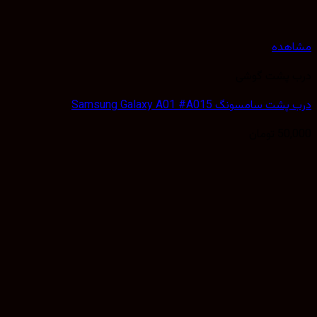
هده
 پشت گوشی
 سامسونگ Samsung Galaxy A01 #A015
50,
تومان