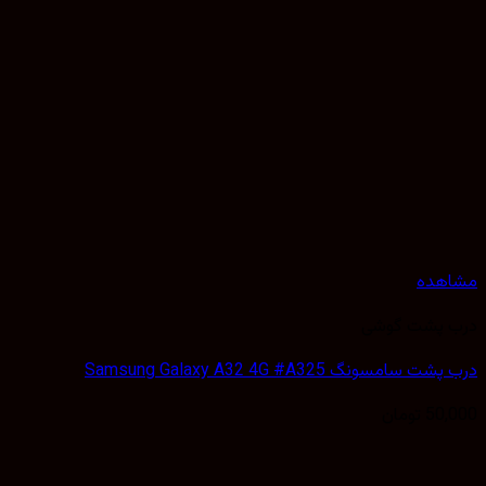
هده
 پشت گوشی
سامسونگ Samsung Galaxy A32 4G #A325
50,
تومان