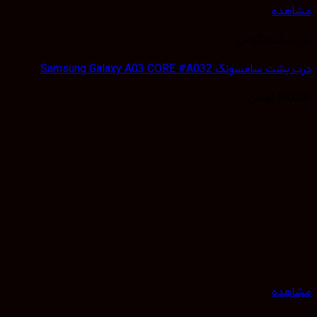
هده
 پشت گوشی
سامسونگ Samsung Galaxy A03 CORE #A032
50,
تومان
هده