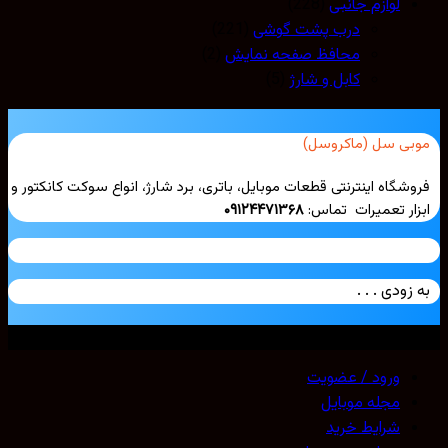
لوازم جانبی
(228)
درب پشت گوشی
(221)
محافظ صفحه نمایش
(2)
کابل و شارژ
(5)
بی سل (ماکروسل)
شگاه اینترنتی قطعات موبایل، باتری، برد شارژ، انواع سوکت کانکتور و
ار تعمیرات تماس:
۰۹۱۲۴۴۷۱۳۶۸
زودی . . .
ی حقوق محفوظ است. 2026 ©
Mobicell
ورود / عضویت
مجله موبایل
شرایط خرید