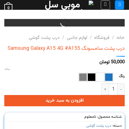
Ski
0
t
فروش قطعات گوشی
conten
خانه
/
فروشگاه
/
لوازم جانبی
/
درب پشت گوشی
درب پشت سامسونگ Samsung Galaxy A15 4G #A155
50,000
تومان
صاف
رنگ
درب پشت سامسونگ Samsung Galaxy A15 4G #A155 عدد
افزودن به سبد خرید
شناسه محصول:
نامعلوم
دسته:
درب پشت گوشی