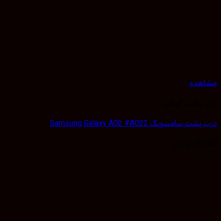
هده
 پشت گوشی
 سامسونگ Samsung Galaxy A02 #A022
50,
تومان