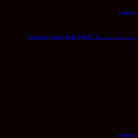
هده
 پشت گوشی
سامسونگ Samsung Galaxy A04S #A047
50,
تومان
هده