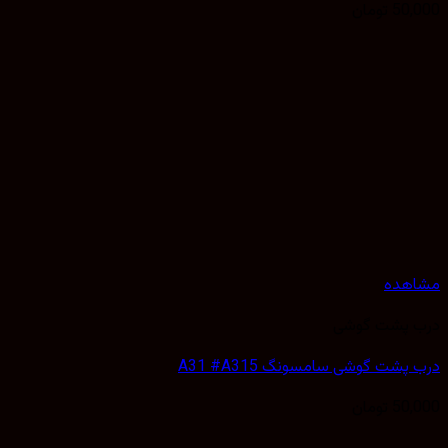
50,
تومان
هده
 پشت گوشی
پشت گوشی سامسونگ A31 #A315
50,
تومان