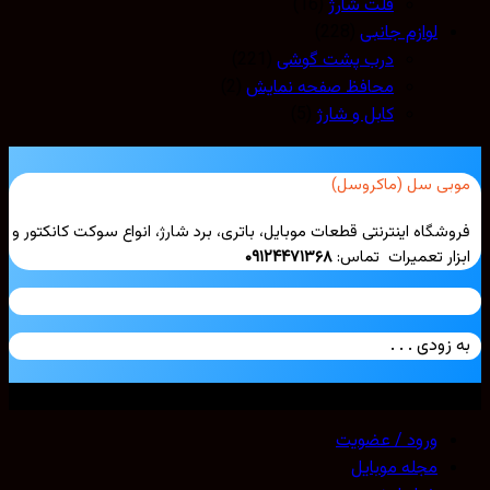
فلت شارژ
(16)
لوازم جانبی
(228)
درب پشت گوشی
(221)
محافظ صفحه نمایش
(2)
کابل و شارژ
(5)
بی سل (ماکروسل)
شگاه اینترنتی قطعات موبایل، باتری، برد شارژ، انواع سوکت کانکتور و
ار تعمیرات تماس:
۰۹۱۲۴۴۷۱۳۶۸
زودی . . .
ی حقوق محفوظ است. 2026 ©
Mobicell
ورود / عضویت
مجله موبایل