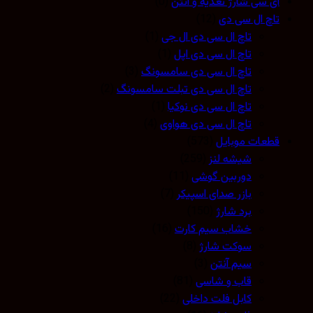
آی سی شارژ تغذیه و آنتن
(0)
تاچ ال سی دی
(12)
تاچ ال سی دی ال جی
(1)
تاچ ال سی دی اپل
(1)
تاچ ال سی دی سامسونگ
(3)
تاچ ال سی دی تبلت سامسونگ
(2)
تاچ ال سی دی نوکیا
(1)
تاچ ال سی دی هواوی
(4)
قطعات موبایل
(573)
شیشه لنز
(259)
دوربین گوشی
(11)
بازر صدای اسپیکر
(7)
برد شارژ
(150)
خشاب سیم کارت
(16)
سوکت شارژ
(8)
سیم آنتن
(3)
قاب و شاسی
(81)
کابل فلت داخلی
(22)