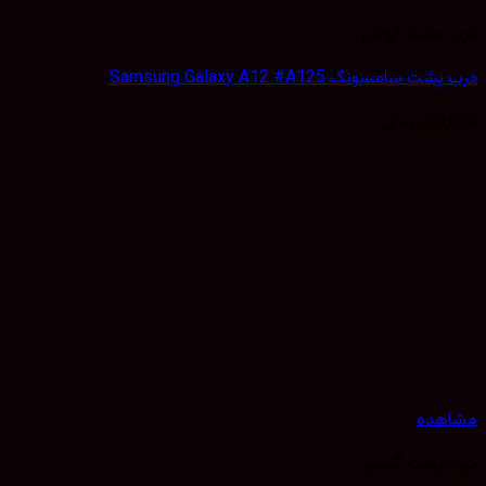
 پشت گوشی
 سامسونگ Samsung Galaxy A12 #A125
50,
تومان
هده
 پشت گوشی