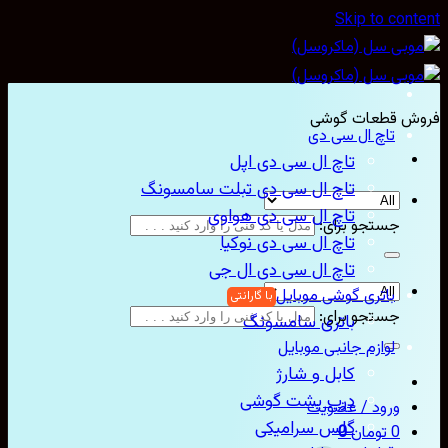
Skip to con
ش قطعات گوشی
تاچ ال سی دی
تاچ ال سی دی اپل
تاچ ال سی دی تبلت سامسونگ
تاچ ال سی دی هواوی
جستجو برای:
تاچ ال سی دی نوکیا
تاچ ال سی دی ال جی
باتری گوشی موبایل
جستجو برای:
باتری سامسونگ
لوازم جانبی موبایل
کابل و شارژ
درب پشت گوشی
ورود / عضویت
گلس سرامیکی
0
تومان
0