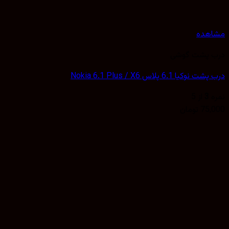
هده
 پشت گوشی
کیا 6.1 پلاس Nokia 6.1 Plus / X6
3
از 5
75,
تومان