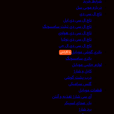
شرایط خرید
درباره موبی سل
تاچ ال سی دی
تاچ ال سی دی اپل
تاچ ال سی دی تبلت سامسونگ
تاچ ال سی دی هواوی
تاچ ال سی دی نوکیا
تاچ ال سی دی ال جی
باتری گوشی موبایل
باتری سامسونگ
لوازم جانبی موبایل
کابل و شارژ
درب پشت گوشی
گلس سرامیکی
قطعات موبایل
آی سی شارژ تغذیه و آنتن
بازر صدای اسپیکر
برد شارژ