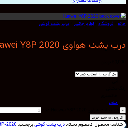
خانه
/
فروشگاه
/
لوازم جانبی
/
درب پشت گوشی
درب پشت هواوی Huawei Y8P 2020
50,000
تومان
آبی
رنگ
مشکی
خاکستری
صاف
درب پشت هواوی Huawei Y8P 2020 عدد
افزودن به سبد خرید
شناسه محصول:
نامعلوم
دسته:
درب پشت گوشی
برچسب:
8P-2020