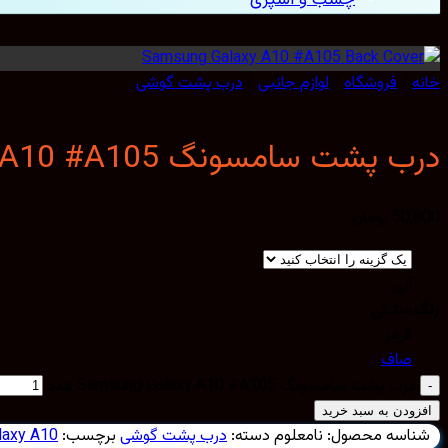
خانه
/
فروشگاه
/
لوازم جانبی
/
درب پشت گوشی
درب پشت سامسونگ Samsung Galaxy A10 #A105
50,000
تومان
آبی
رنگ
مشکی
قرمز
صاف
درب پشت سامسونگ Samsung Galaxy A10 #A105 عدد
افزودن به سبد خرید
شناسه محصول:
نامعلوم
دسته:
درب پشت گوشی
برچسب:
laxy A10