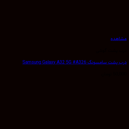
مشاهده
درب پشت گوشی
درب پشت سامسونگ Samsung Galaxy A32 5G #A326
50,000
تومان