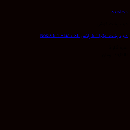
هده
 پشت گوشی
کیا 6.1 پلاس Nokia 6.1 Plus / X6
3
از 5
75,
تومان