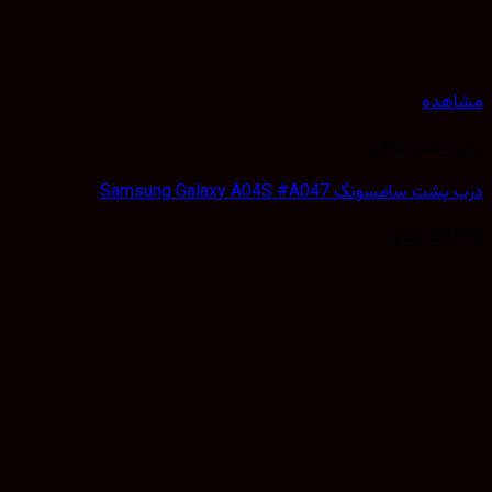
هده
 پشت گوشی
سامسونگ Samsung Galaxy A04S #A047
50,
تومان