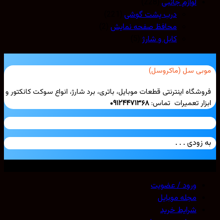
لوازم جانبی
(228)
درب پشت گوشی
(221)
محافظ صفحه نمایش
(2)
کابل و شارژ
(5)
بی سل (ماکروسل)
شگاه اینترنتی قطعات موبایل، باتری، برد شارژ، انواع سوکت کانکتور و
ار تعمیرات تماس:
۰۹۱۲۴۴۷۱۳۶۸
زودی . . .
ی حقوق محفوظ است. 2026 ©
Mobicell
ورود / عضویت
مجله موبایل
شرایط خرید