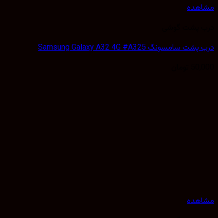
هده
 پشت گوشی
سامسونگ Samsung Galaxy A32 4G #A325
50,
تومان
هده