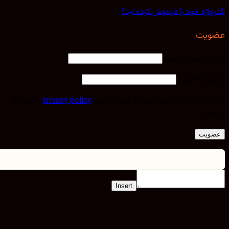
اژه خود را فراموش کرده اید؟
یت
 ایمیل
*
الزامی
اژه
*
الزامی
 حساب کاربری شما به معنای قبول
privacy policy
ماکروسل
اشد.
ویت
Insert