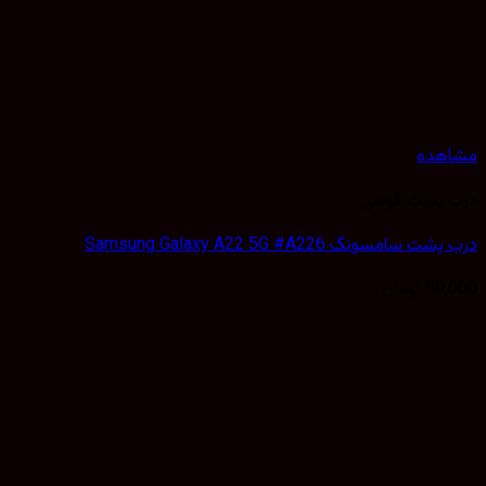
هده
 پشت گوشی
سامسونگ Samsung Galaxy A22 5G #A226
50,
تومان