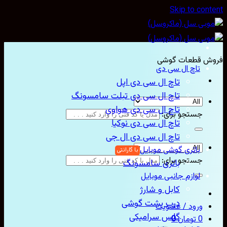
Skip to con
ش قطعات گوشی
تاچ ال سی دی
تاچ ال سی دی اپل
تاچ ال سی دی تبلت سامسونگ
تاچ ال سی دی هواوی
جستجو برای:
تاچ ال سی دی نوکیا
تاچ ال سی دی ال جی
باتری گوشی موبایل
جستجو برای:
باتری سامسونگ
لوازم جانبی موبایل
کابل و شارژ
درب پشت گوشی
ورود / عضویت
گلس سرامیکی
0
تومان
0