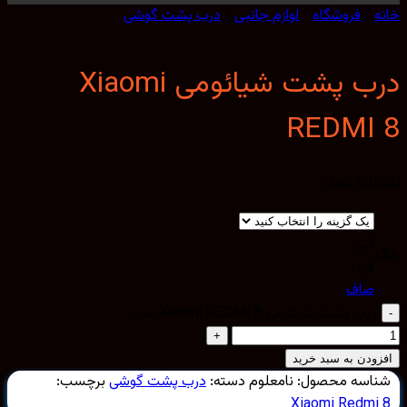
/
فروشگاه
/
لوازم جانبی
/
درب پشت گوشی
درب پشت شیائومی Xiaomi
REDMI
50,
تومان
آبی
قرمز
صاف
درب پشت شیائومی Xiaomi REDMI 8 عدد
ودن به سبد خرید
اسه محصول:
نامعلوم
دسته:
درب پشت گوشی
برچسب:
Xiaomi Redmi