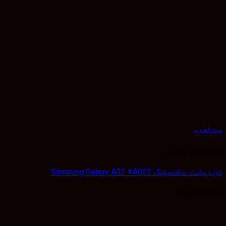
هده
 پشت گوشی
 سامسونگ Samsung Galaxy A02 #A022
50,
تومان