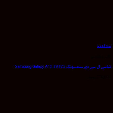
هده
 و شاسی
 سی دی سامسونگ Samsung Galaxy A12 #A125
120,
تومان