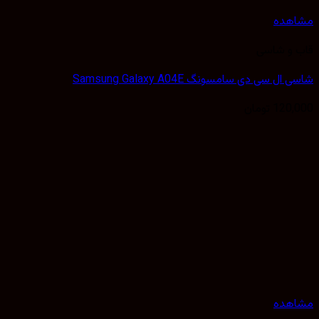
هده
 و شاسی
ل سی دی سامسونگ Samsung Galaxy A04E
120,
تومان
هده