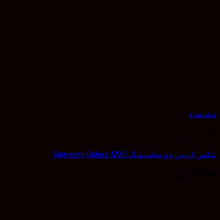
هده
 و شاسی
ل سی دی سامسونگ Samsung Galaxy M20
120,
تومان