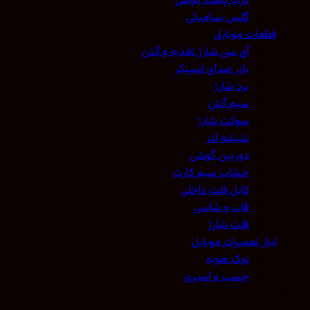
درب پشت گوشی
گلس سرامیکی
قطعات موبایل
آی سی شارژ تغذیه و آنتن
بازر صدای اسپیکر
برد شارژ
سیم آنتن
سوکت شارژ
شیشه لنز
دوربین گوشی
خشاب سیم کارت
کابل فلت داخلی
قاب و شاسی
فلت شارژ
ابزار تعمیرات موبایل
نوک هویه
چسب و اسپری