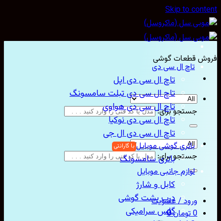
Skip to con
ش قطعات گوشی
تاچ ال سی دی
تاچ ال سی دی اپل
تاچ ال سی دی تبلت سامسونگ
تاچ ال سی دی هواوی
جستجو برای:
تاچ ال سی دی نوکیا
تاچ ال سی دی ال جی
باتری گوشی موبایل
جستجو برای:
باتری سامسونگ
لوازم جانبی موبایل
کابل و شارژ
درب پشت گوشی
ورود / عضویت
گلس سرامیکی
0
تومان
0