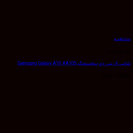
هده
 و شاسی
 سی دی سامسونگ Samsung Galaxy A10 #A105
120,
تومان