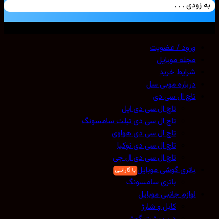
زودی . . .
ی حقوق محفوظ است. 2026 ©
Mobicell
ورود / عضویت
مجله موبایل
شرایط خرید
درباره موبی سل
تاچ ال سی دی
تاچ ال سی دی اپل
تاچ ال سی دی تبلت سامسونگ
تاچ ال سی دی هواوی
تاچ ال سی دی نوکیا
تاچ ال سی دی ال جی
باتری گوشی موبایل
باتری سامسونگ
لوازم جانبی موبایل
کابل و شارژ