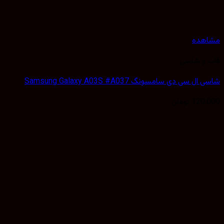
هده
 و شاسی
 سی دی سامسونگ Samsung Galaxy A03S #A037
120,
تومان