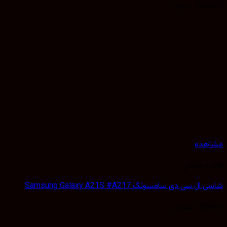
120,
تومان
هده
 و شاسی
 سی دی سامسونگ Samsung Galaxy A21S #A217
120,
تومان