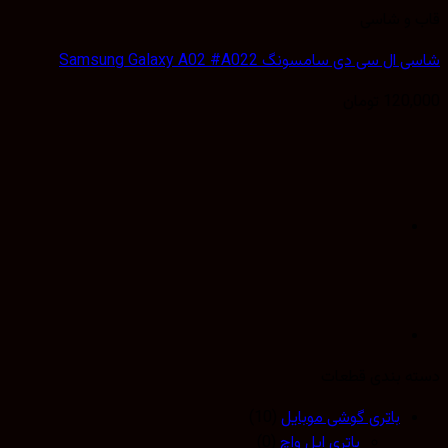
 و شاسی
 سی دی سامسونگ Samsung Galaxy A02 #A022
120,
تومان
 بندی قطعات
باتری گوشی موبایل
(10)
باتری اپل واچ
(0)