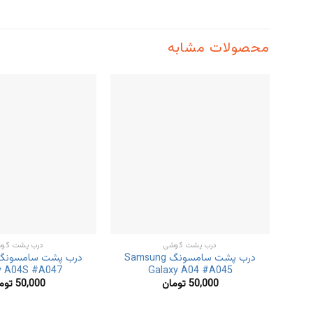
محصولات مشابه
درب پشت گوشی
درب پشت گو
درب پشت سامسونگ Samsung
y A04S #A047
Galaxy A04 #A045
50,000
تومان
50,000
توم