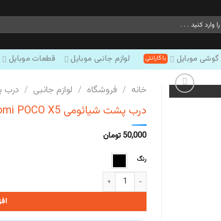
 گوشی موبایل
لوازم جانبی موبایل
قطعات موبایل
خانه
/
فروشگاه
/
لوازم جانبی
/
درب 
درب پشت شیائومی Xiaomi POCO X5
50,000
تومان
رنگ
درب پشت شیائومی Xiaomi POCO X5 عدد
اف