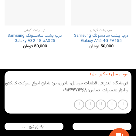
درب پشت گوشی
درب پشت گوشی
درب پشت سامسونگ Samsung
درب پشت سامسونگ Samsung
Galaxy A32 4G #A325
Galaxy A15 4G #A155
50,000
تومان
50,000
تومان
موبی سل (ماکروسل)
فروشگاه اینترنتی قطعات موبایل، باتری، برد شارژ، انواع سوکت کانکتور
و ابزار تعمیرات تماس:
۰۹۱۲۴۴۷۱۳۶۸
به زودی . . .