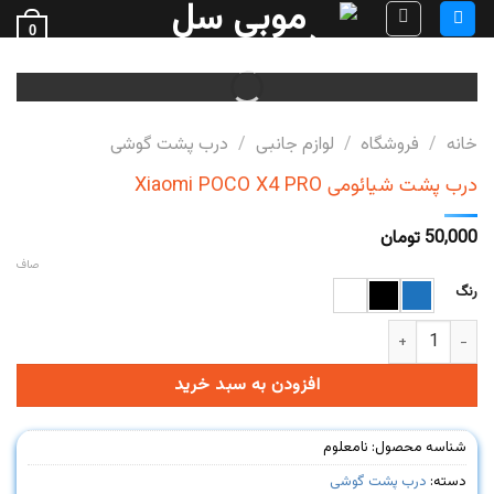
Ski
0
t
فروش قطعات گوشی
conten
خانه
/
فروشگاه
/
لوازم جانبی
/
درب پشت گوشی
درب پشت شیائومی Xiaomi POCO X4 PRO
50,000
تومان
صاف
رنگ
درب پشت شیائومی Xiaomi POCO X4 PRO عدد
افزودن به سبد خرید
شناسه محصول:
نامعلوم
دسته:
درب پشت گوشی