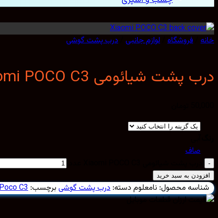
خانه
/
فروشگاه
/
لوازم جانبی
/
درب پشت گوشی
درب پشت شیائومی Xiaomi POCO C3
50,000
تومان
رنگ
آبی
صاف
درب پشت شیائومی Xiaomi POCO C3 عدد
افزودن به سبد خرید
شناسه محصول:
نامعلوم
دسته:
درب پشت گوشی
برچسب:
 Poco C3