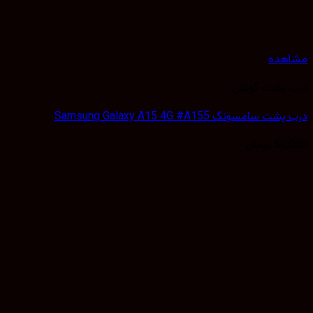
مشاهده
درب پشت گوشی
درب پشت سامسونگ Samsung Galaxy A15 4G #A155
50,000
تومان