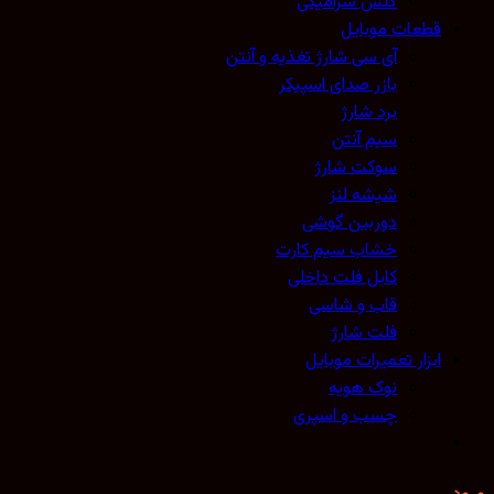
گلس سرامیکی
عات موبایل
آی سی شارژ تغذیه و آنتن
بازر صدای اسپیکر
برد شارژ
سیم آنتن
سوکت شارژ
شیشه لنز
دوربین گوشی
خشاب سیم کارت
کابل فلت داخلی
قاب و شاسی
فلت شارژ
زار تعمیرات موبایل
نوک هویه
چسب و اسپری