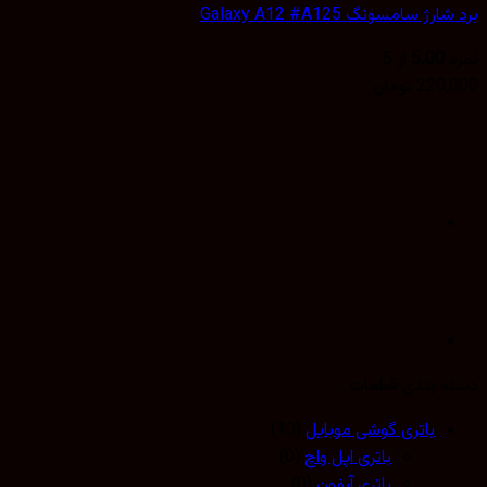
نگ Galaxy A12 #A125
5
از 5
تومان
دی قطعات
تری گوشی موبایل
(10)
باتری اپل واچ
(0)
باتری آیفون
(0)