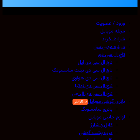
ق محفوظ است. 2026 ©
Mobicell
ود / عضویت
له موبایل
ایط خرید
باره موبی سل
چ ال سی دی
تاچ ال سی دی اپل
تاچ ال سی دی تبلت سامسونگ
تاچ ال سی دی هواوی
تاچ ال سی دی نوکیا
تاچ ال سی دی ال جی
تری گوشی موبایل
باتری سامسونگ
ازم جانبی موبایل
کابل و شارژ
درب پشت گوشی