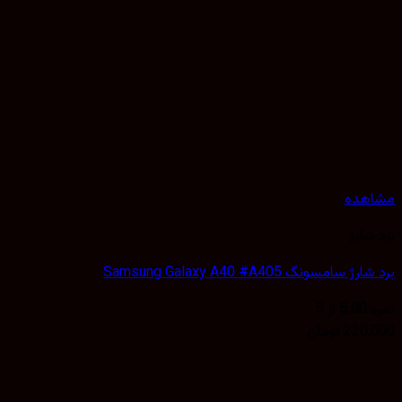
هده
شارژ
 سامسونگ Samsung Galaxy A40 #A405
5.00
از 5
220,
تومان