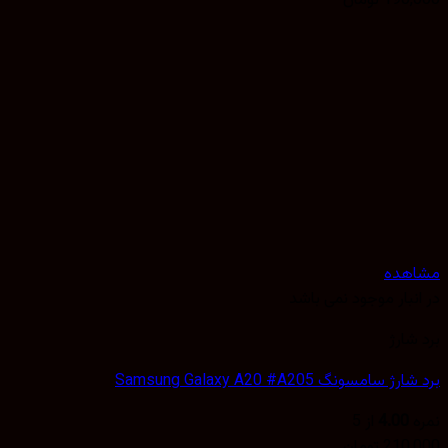
190,
تومان
هده
نبار موجود نمی باشد
شارژ
 سامسونگ Samsung Galaxy A20 #A205
4.00
از 5
210,
تومان