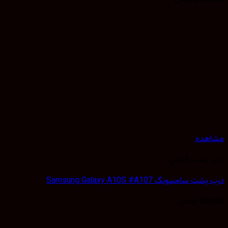
هده
 پشت گوشی
سامسونگ Samsung Galaxy A10S #A107
50,
تومان