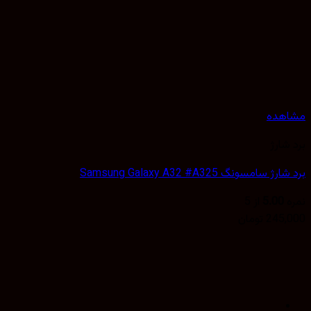
هده
شارژ
 سامسونگ Samsung Galaxy A32 #A325
5.00
از 5
245,
تومان