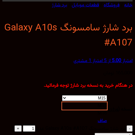
/
فروشگاه
/
قطعات موبایل
/
برد شارژ
برد شارژ سامسونگ Galaxy A10s
#A1
از
5.00
از 5 امتیاز
1
مشتری
165,
تومان
نگام خرید به نسخه برد شارژ توجه فرمائید.
M15
 (ورژن)
M16
صاف
برد شارژ سامسونگ Galaxy A10s #A107 عدد