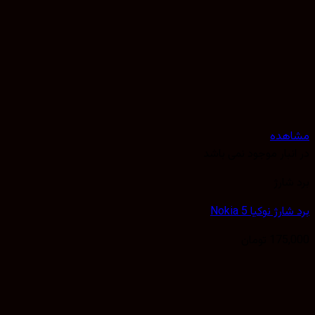
هده
نبار موجود نمی باشد
شارژ
رژ نوکیا Nokia 5
175,
تومان