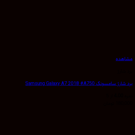
هده
شارژ
سامسونگ Samsung Galaxy A7 2018 #A750
4.00
از 5
180,
تومان