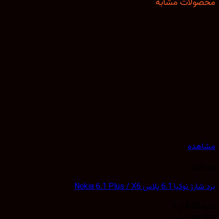
ولات مشابه
هده
شارژ
یا 6.1 پلاس Nokia 6.1 Plus / X6
4.00
از 5