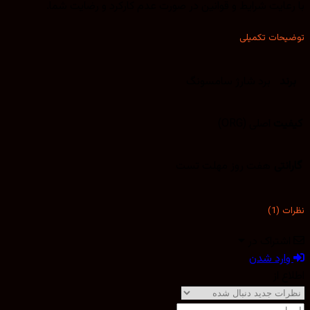
با رعایت شرایط و قوانین در صورت عدم کارکرد و رضایت شما.
توضیحات تکمیلی
برند
برد شارژ سامسونگ
کیفیت
اصلی (ORG)
گارانتی
هفت روز مهلت تست
نظرات (1)
اشتراک در
وارد شدن
اطلاع از