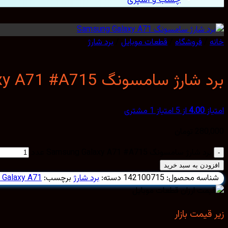
خانه
/
فروشگاه
/
قطعات موبایل
/
برد شارژ
برد شارژ سامسونگ Samsung Galaxy A71 #A715
امتیاز
4.00
از 5 امتیاز
1
مشتری
280,000
تومان
برد شارژ سامسونگ Samsung Galaxy A71 #A715 عدد
افزودن به سبد خرید
شناسه محصول:
142100715
دسته:
برد شارژ
برچسب:
 Galaxy A71
زیر قیمت بازار