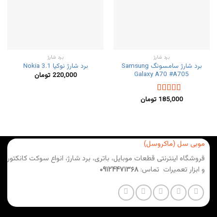
برد شارژ
برد شارژ
برد شارژ سامسونگ Samsung
برد شارژ نوکیا Nokia 3.1
Galaxy A70 #A705
220,000
تومان
185,000
تومان
نمره
5.00
از
5
موبی سل (ماکروسل)
فروشگاه اینترنتی قطعات موبایل، باتری، برد شارژ، انواع سوکت کانکتور
و ابزار تعمیرات تماس:
۰۹۱۲۴۴۷۱۳۶۸