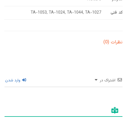
کد فنی
TA-1053, TA-1024, TA-1044, TA-1027
نظرات (0)
اشتراک در
وارد شدن