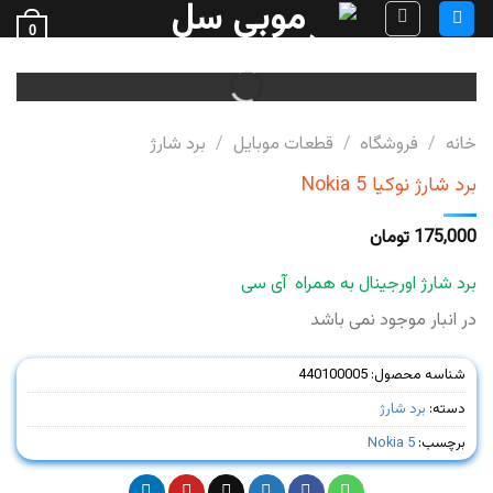
Ski
0
t
فروش قطعات گوشی
conten
خانه
/
فروشگاه
/
قطعات موبایل
/
برد شارژ
برد شارژ نوکیا Nokia 5
175,000
تومان
برد شارژ اورجینال به همراه آی سی
در انبار موجود نمی باشد
شناسه محصول:
440100005
دسته:
برد شارژ
برچسب:
Nokia 5