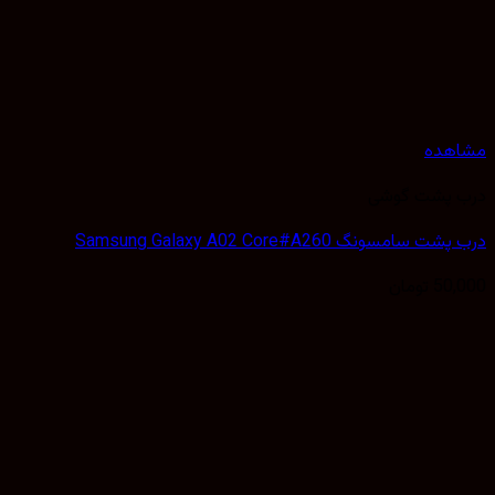
هده
 پشت گوشی
سامسونگ Samsung Galaxy A02 Core#A260
50,
تومان