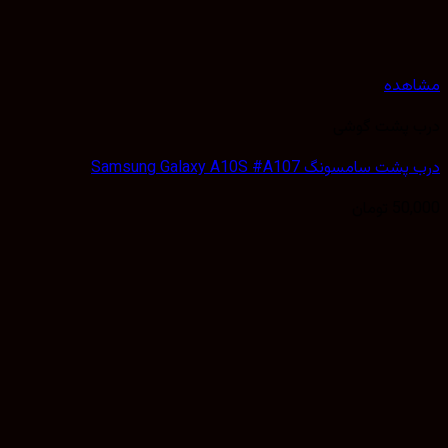
هده
 پشت گوشی
سامسونگ Samsung Galaxy A10S #A107
50,
تومان