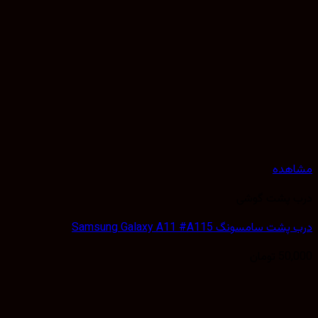
هده
 پشت گوشی
 سامسونگ Samsung Galaxy A11 #A115
50,
تومان