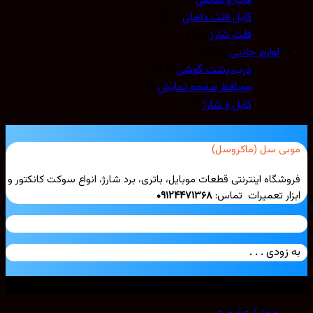
قاب و شاسی
(81)
کابل فلت داخلی
(22)
فلت شارژ
(16)
لوازم جانبی
(228)
درب پشت گوشی
(221)
محافظ صفحه نمایش
(2)
کابل و شارژ
(5)
بی سل (ماکروسل)
شگاه اینترنتی قطعات موبایل، باتری، برد شارژ، انواع سوکت کانکتور و
ار تعمیرات تماس:
۰۹۱۲۴۴۷۱۳۶۸
زودی . . .
ی حقوق محفوظ است. 2026 ©
Mobicell