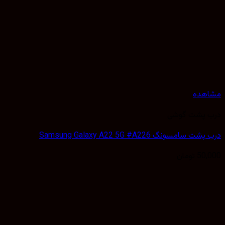
هده
 پشت گوشی
سامسونگ Samsung Galaxy A22 5G #A226
50,
تومان