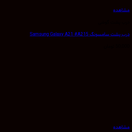
هده
 پشت گوشی
 سامسونگ Samsung Galaxy A21 #A215
50,
تومان
هده