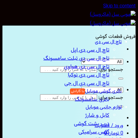
Skip to con
ش قطعات گوشی
تاچ ال سی دی
تاچ ال سی دی اپل
تاچ ال سی دی تبلت سامسونگ
تاچ ال سی دی هواوی
جستجو برای:
تاچ ال سی دی نوکیا
تاچ ال سی دی ال جی
باتری گوشی موبایل
جستجو برای:
باتری سامسونگ
لوازم جانبی موبایل
کابل و شارژ
درب پشت گوشی
ورود / عضویت
گلس سرامیکی
0
تومان
0