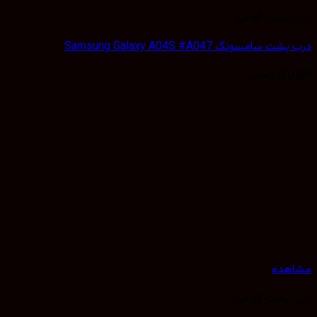
 پشت گوشی
سامسونگ Samsung Galaxy A04S #A047
50,
تومان
هده
 پشت گوشی