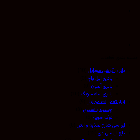
 بندی قطعات
باتری گوشی موبایل
(10)
باتری اپل واچ
(0)
باتری آیفون
(0)
باتری سامسونگ
(10)
ابزار تعمیرات موبایل
(9)
چسب و اسپری
(3)
نوک هویه
(5)
آی سی شارژ تغذیه و آنتن
(0)
تاچ ال سی دی
(12)