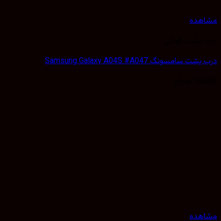
هده
 پشت گوشی
سامسونگ Samsung Galaxy A04S #A047
50,
تومان
هده