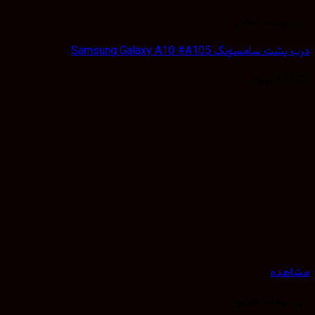
 پشت گوشی
 سامسونگ Samsung Galaxy A10 #A105
50,
تومان
هده
 پشت گوشی