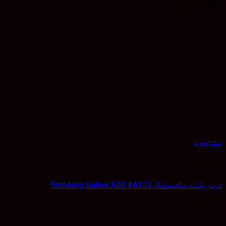
50,
تومان
هده
 پشت گوشی
 سامسونگ Samsung Galaxy A20 #A205
50,
تومان