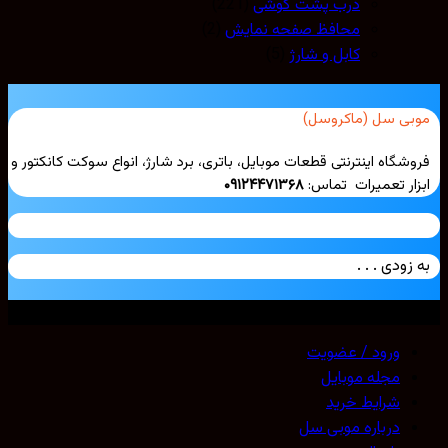
درب پشت گوشی
(221)
محافظ صفحه نمایش
(2)
کابل و شارژ
(5)
بی سل (ماکروسل)
شگاه اینترنتی قطعات موبایل، باتری، برد شارژ، انواع سوکت کانکتور و
ار تعمیرات تماس:
۰۹۱۲۴۴۷۱۳۶۸
زودی . . .
ی حقوق محفوظ است. 2026 ©
Mobicell
ورود / عضویت
مجله موبایل
شرایط خرید
درباره موبی سل