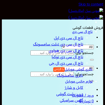
Skip to con
ش قطعات گوشی
تاچ ال سی دی
تاچ ال سی دی اپل
تاچ ال سی دی تبلت سامسونگ
تاچ ال سی دی هواوی
جستجو برای:
تاچ ال سی دی نوکیا
تاچ ال سی دی ال جی
باتری گوشی موبایل
جستجو برای:
باتری سامسونگ
لوازم جانبی موبایل
کابل و شارژ
درب پشت گوشی
ورود / عضویت
گلس سرامیکی
0
تومان
0