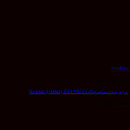
هده
 پشت گوشی
 سامسونگ Samsung Galaxy A30 #A305
50,
تومان