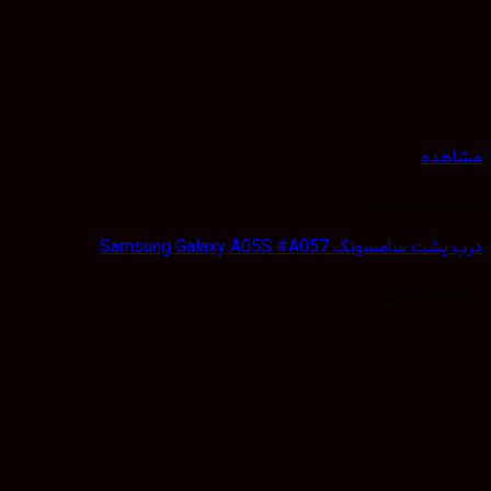
هده
 پشت گوشی
سامسونگ Samsung Galaxy A05S #A057
50,
تومان