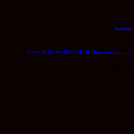
هده
 پشت گوشی
سامسونگ Samsung Galaxy A10S #A107
50,
تومان