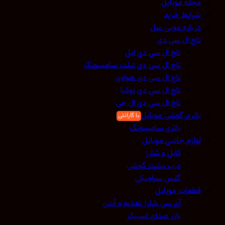
مجله موبایل
شرایط خرید
درباره موبی سل
تاچ ال سی دی
تاچ ال سی دی اپل
تاچ ال سی دی تبلت سامسونگ
تاچ ال سی دی هواوی
تاچ ال سی دی نوکیا
تاچ ال سی دی ال جی
باتری گوشی موبایل
باتری سامسونگ
لوازم جانبی موبایل
کابل و شارژ
درب پشت گوشی
گلس سرامیکی
قطعات موبایل
آی سی شارژ تغذیه و آنتن
بازر صدای اسپیکر