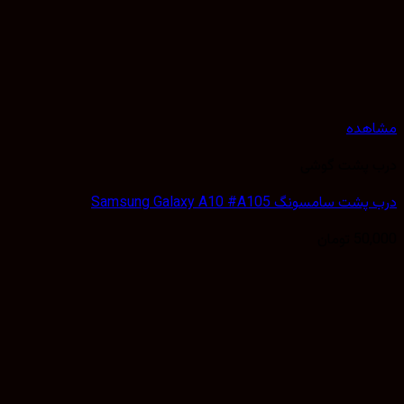
هده
 پشت گوشی
 سامسونگ Samsung Galaxy A10 #A105
50,
تومان