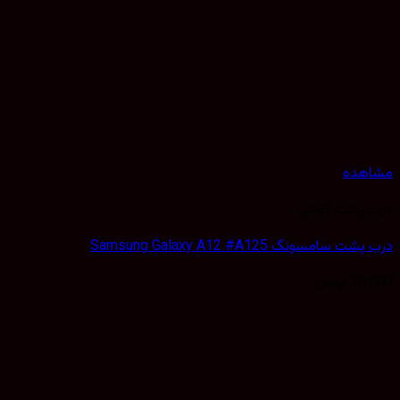
هده
 پشت گوشی
 سامسونگ Samsung Galaxy A12 #A125
50,
تومان