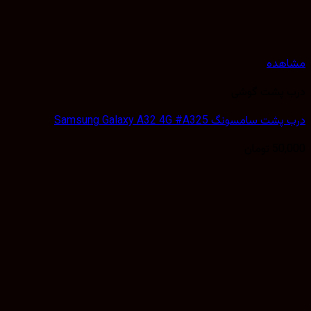
هده
 پشت گوشی
سامسونگ Samsung Galaxy A32 4G #A325
50,
تومان