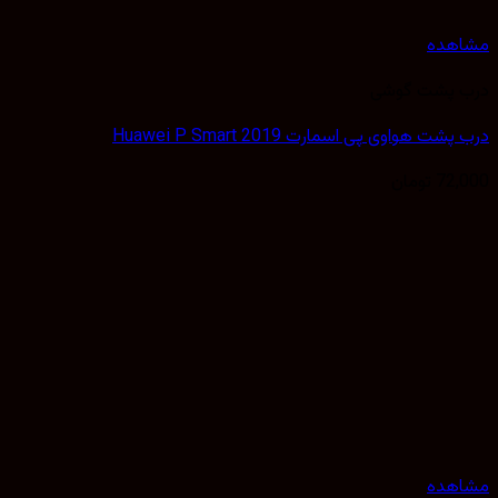
هده
 پشت گوشی
ت هواوی پی اسمارت Huawei P Smart 2019
72,
تومان
هده