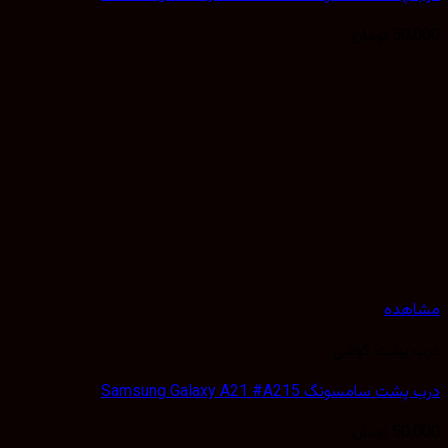
50,
تومان
هده
 پشت گوشی
 سامسونگ Samsung Galaxy A21 #A215
50,
تومان