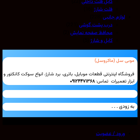
کابل فلت داخلی
(22)
فلت شارژ
(16)
لوازم جانبی
(228)
درب پشت گوشی
(221)
محافظ صفحه نمایش
(2)
کابل و شارژ
(5)
بی سل (ماکروسل)
شگاه اینترنتی قطعات موبایل، باتری، برد شارژ، انواع سوکت کانکتور و
ار تعمیرات تماس:
۰۹۱۲۴۴۷۱۳۶۸
زودی . . .
ی حقوق محفوظ است. 2026 ©
Mobicell
ورود / عضویت