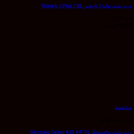
کیا 6.1 پلاس Nokia 6.1 Plus / X6
3
از 5
75,
تومان
هده
 پشت گوشی
 سامسونگ Samsung Galaxy A13 #A135