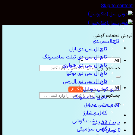
Skip to con
ش قطعات گوشی
تاچ ال سی دی
تاچ ال سی دی اپل
تاچ ال سی دی تبلت سامسونگ
تاچ ال سی دی هواوی
جستجو برای:
تاچ ال سی دی نوکیا
تاچ ال سی دی ال جی
باتری گوشی موبایل
جستجو برای:
باتری سامسونگ
لوازم جانبی موبایل
کابل و شارژ
درب پشت گوشی
ورود / عضویت
گلس سرامیکی
0
تومان
0