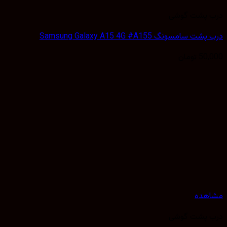
 پشت گوشی
سامسونگ Samsung Galaxy A15 4G #A155
50,
تومان
هده
 پشت گوشی