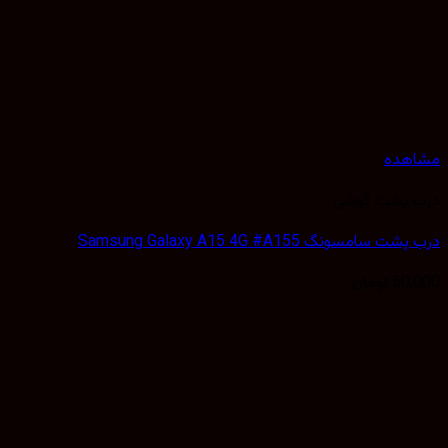
مشاهده
درب پشت گوشی
درب پشت سامسونگ Samsung Galaxy A15 4G #A155
50,000
تومان