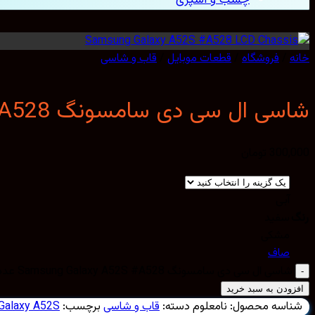
خانه
/
فروشگاه
/
قطعات موبایل
/
قاب و شاسی
شاسی ال سی دی سامسونگ Samsung Galaxy A52S #A528
300,000
تومان
آبی
رنگ
سفید
مشکی
صاف
شاسی ال سی دی سامسونگ Samsung Galaxy A52S #A528 عدد
افزودن به سبد خرید
شناسه محصول:
نامعلوم
دسته:
قاب و شاسی
برچسب:
Galaxy A52S