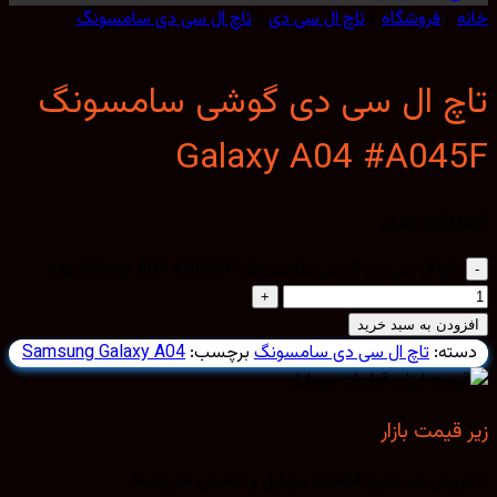
/
فروشگاه
/
تاچ ال سی دی
/
تاچ ال سی دی سامسونگ
چ ال سی دی گوشی سامسونگ
Galaxy A04 #A04
650,
تومان
تاچ ال سی دی گوشی سامسونگ Galaxy A04 #A045F عدد
ودن به سبد خرید
ته:
تاچ ال سی دی سامسونگ
برچسب:
Samsung Galaxy A04
قیمت بازار
روش مستقیم قطعات موبایل و کاهش هزینه‌ها.