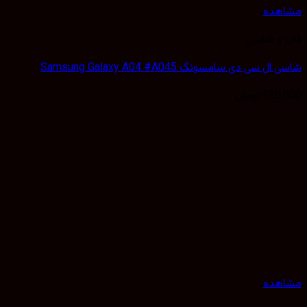
هده
 و شاسی
 سی دی سامسونگ Samsung Galaxy A04 #A045
120,
تومان
هده