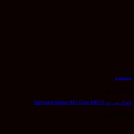
هده
ال سی دی
 Samsung Galaxy A01 Core #A013
750,
تومان