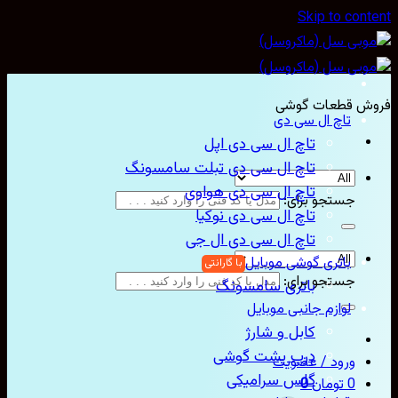
Skip to con
ش قطعات گوشی
تاچ ال سی دی
تاچ ال سی دی اپل
تاچ ال سی دی تبلت سامسونگ
تاچ ال سی دی هواوی
جستجو برای:
تاچ ال سی دی نوکیا
تاچ ال سی دی ال جی
باتری گوشی موبایل
جستجو برای:
باتری سامسونگ
لوازم جانبی موبایل
کابل و شارژ
درب پشت گوشی
ورود / عضویت
گلس سرامیکی
0
تومان
0