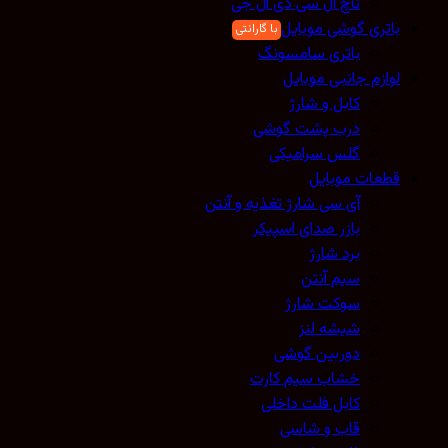
تاچ ال سی دی ال جی
باتری گوشی موبایل
باتری سامسونگ
لوازم جانبی موبایل
کابل و شارژ
درب پشت گوشی
گلس سرامیکی
قطعات موبایل
آی سی شارژ تغذیه و آنتن
بازر صدای اسپیکر
برد شارژ
سیم آنتن
سوکت شارژ
شیشه لنز
دوربین گوشی
خشاب سیم کارت
کابل فلت داخلی
قاب و شاسی