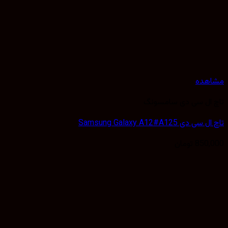
هده
ال سی دی سامسونگ
دی Samsung Galaxy A12#A125
850,
تومان