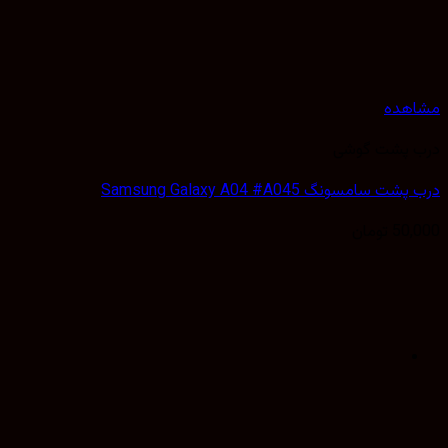
هده
 پشت گوشی
 سامسونگ Samsung Galaxy A04 #A045
50,
تومان