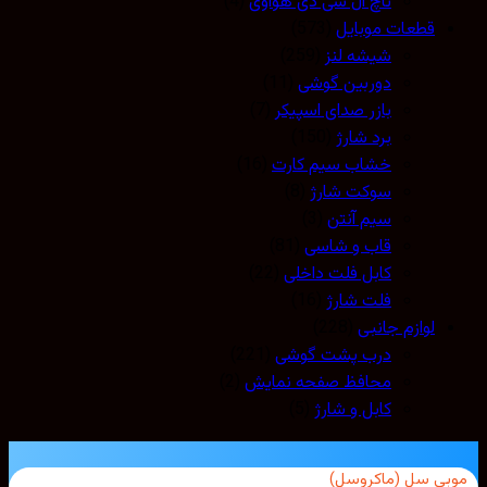
تاچ ال سی دی هواوی
(4)
قطعات موبایل
(573)
شیشه لنز
(259)
دوربین گوشی
(11)
بازر صدای اسپیکر
(7)
برد شارژ
(150)
خشاب سیم کارت
(16)
سوکت شارژ
(8)
سیم آنتن
(3)
قاب و شاسی
(81)
کابل فلت داخلی
(22)
فلت شارژ
(16)
لوازم جانبی
(228)
درب پشت گوشی
(221)
محافظ صفحه نمایش
(2)
کابل و شارژ
(5)
بی سل (ماکروسل)