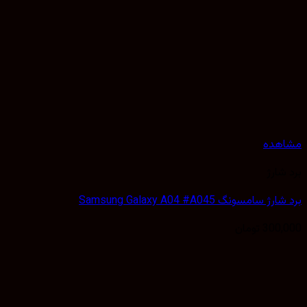
هده
شارژ
 سامسونگ Samsung Galaxy A04 #A045
300,
تومان