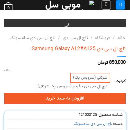
Ski
0
t
فروش قطعات گوشی
conten
خانه
/
فروشگاه
/
تاچ ال سی دی
/
تاچ ال سی دی سامسونگ
تاچ ال سی دی Samsung Galaxy A12#A125
850,000
تومان
صاف
شرکتی (سرویس پک)
کیفیت
تاچ ال سی دی بافریم (سرویس پک شرکتی)
افزودن به سبد خرید
شناسه محصول:
121000125
دسته:
تاچ ال سی دی سامسونگ