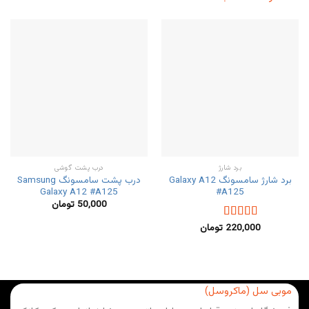
برد شارژ
درب پشت گوشی
برد شارژ سامسونگ Galaxy A12
درب پشت سامسونگ Samsung
Galaxy A12 #A125
#A125
50,000
تومان
220,000
تومان
نمره
5.00
از
5
موبی سل (ماکروسل)