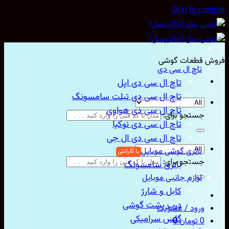
Skip to con
ش قطعات گوشی
تاچ ال سی دی
تاچ ال سی دی اپل
تاچ ال سی دی تبلت سامسونگ
تاچ ال سی دی هواوی
جستجو برای:
تاچ ال سی دی نوکیا
تاچ ال سی دی ال جی
باتری گوشی موبایل
جستجو برای:
باتری سامسونگ
لوازم جانبی موبایل
کابل و شارژ
درب پشت گوشی
ورود / عضویت
گلس سرامیکی
0
تومان
0