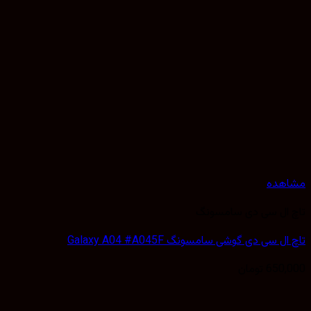
هده
ال سی دی سامسونگ
 سی دی گوشی سامسونگ Galaxy A04 #A045F
650,
تومان