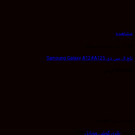
هده
ال سی دی سامسونگ
دی Samsung Galaxy A12#A125
850,
تومان
 بندی قطعات
باتری گوشی موبایل
(10)