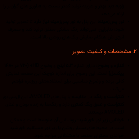
زاویه دید بهتر
و هزینه تولید کمتر نسبت به فناوری‌های گران‌تر را
ارائه می‌دهد.
نور پس‌زمینه:
این پنل
به نور پس‌زمینه نیاز دارد
تا تصویر تولید
شود؛ بنابراین، نمی‌تواند رنگ مشکی مطلق تولید کند و مصرف
انرژی‌اش هنگام نمایش رنگ‌های روشن بالا است.
اندازه و وضوح:
دارای اندازه
۵.۳ اینچ
و وضوح
HD+ (۷۲۰ در ۱۴۸۰
پیکسل)
است. این وضوح برای اندازه کوچک این صفحه نمایش
کافی بوده و وضوح مناسبی برای استفاده‌های روزمره فراهم
می‌کند.
کنتراست و رنگ:
در مقایسه با پنل‌های AMOLED، این ال‌سی‌دی
کنتراست و عمق رنگ کمتری
دارد و رنگ‌ها به زنده بودن و غنای
AMOLED نیستند.
خوانایی زیر نور خورشید:
روشنایی آن
متوسط
است و ممکن
است در محیط‌های بسیار روشن یا زیر نور مستقیم خورشید،
خواندن محتوای صفحه با مشکلاتی مواجه شود.