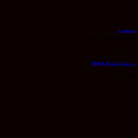
هده
نبار موجود نمی باشد
شارژ
رژ نوکیا Nokia 8
195,
تومان