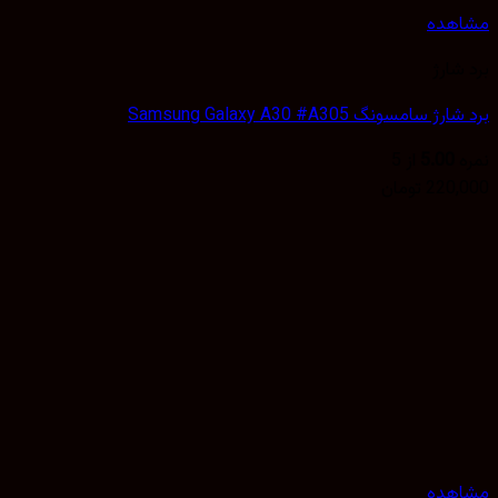
هده
شارژ
 سامسونگ Samsung Galaxy A30 #A305
5.00
از 5
220,
تومان
هده