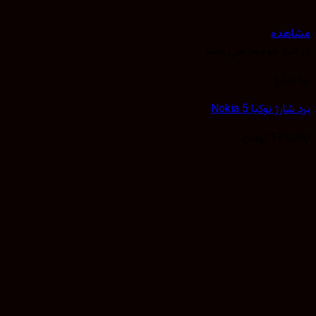
هده
نبار موجود نمی باشد
شارژ
رژ نوکیا Nokia 5
175,
تومان