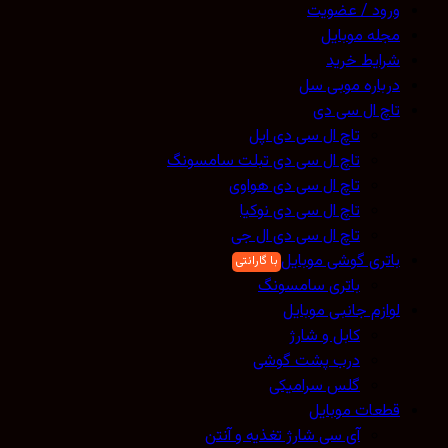
ورود / عضویت
مجله موبایل
شرایط خرید
درباره موبی سل
تاچ ال سی دی
تاچ ال سی دی اپل
تاچ ال سی دی تبلت سامسونگ
تاچ ال سی دی هواوی
تاچ ال سی دی نوکیا
تاچ ال سی دی ال جی
باتری گوشی موبایل
باتری سامسونگ
لوازم جانبی موبایل
کابل و شارژ
درب پشت گوشی
گلس سرامیکی
قطعات موبایل
آی سی شارژ تغذیه و آنتن