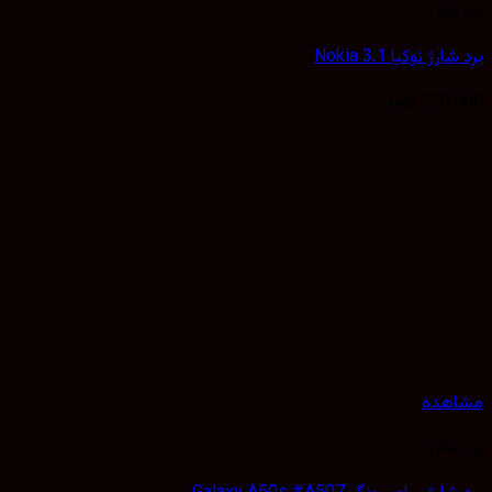
شارژ
ژ نوکیا Nokia 3.1
220,
تومان
هده
شارژ