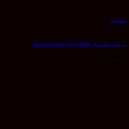
هده
شارژ
 سامسونگ Samsung Galaxy A50 #A505
5.00
از 5
220,
تومان