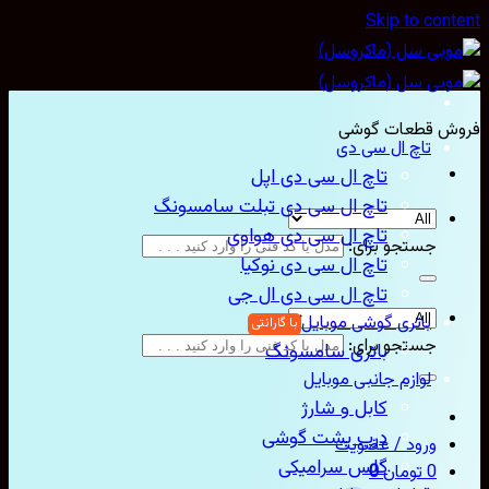
Skip to con
ش قطعات گوشی
تاچ ال سی دی
تاچ ال سی دی اپل
تاچ ال سی دی تبلت سامسونگ
تاچ ال سی دی هواوی
جستجو برای:
تاچ ال سی دی نوکیا
تاچ ال سی دی ال جی
باتری گوشی موبایل
جستجو برای:
باتری سامسونگ
لوازم جانبی موبایل
کابل و شارژ
درب پشت گوشی
ورود / عضویت
گلس سرامیکی
0
تومان
0