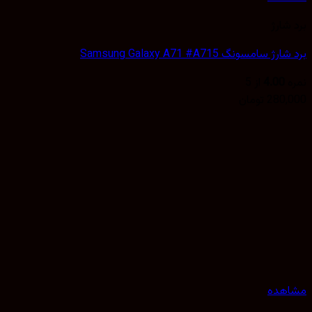
شارژ
 سامسونگ Samsung Galaxy A71 #A715
4.00
از 5
280,
تومان
هده