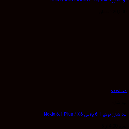
ژ سامسونگ Galaxy A50s #A507
220,
تومان
هده
شارژ
یا 6.1 پلاس Nokia 6.1 Plus / X6
4.00
از 5