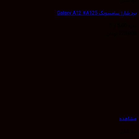
شارژ
ژ سامسونگ Galaxy A12 #A125
5.00
از 5
220,
تومان
هده
شارژ