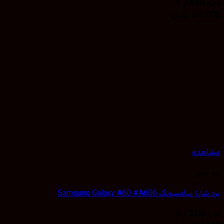
4.00
از 5
210,
تومان
هده
شارژ
 سامسونگ Samsung Galaxy A60 #A606
5.00
از 5