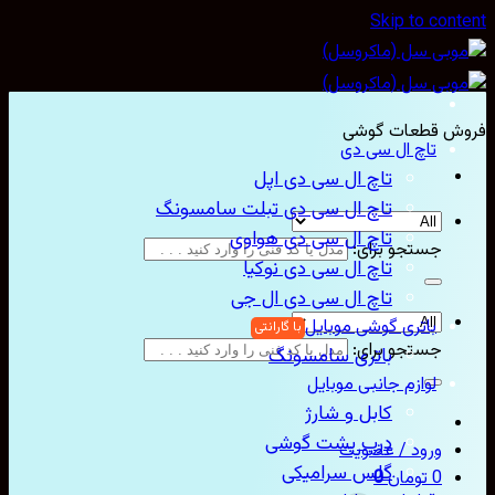
Skip to con
ش قطعات گوشی
تاچ ال سی دی
تاچ ال سی دی اپل
تاچ ال سی دی تبلت سامسونگ
تاچ ال سی دی هواوی
جستجو برای:
تاچ ال سی دی نوکیا
تاچ ال سی دی ال جی
باتری گوشی موبایل
جستجو برای:
باتری سامسونگ
لوازم جانبی موبایل
کابل و شارژ
درب پشت گوشی
ورود / عضویت
گلس سرامیکی
0
تومان
0