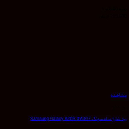
5.00
از 5
220,
تومان
هده
شارژ
 سامسونگ Samsung Galaxy A30S #A307