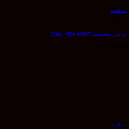
هده
شارژ
ژ سامسونگ Galaxy A50s #A507
220,
تومان
هده