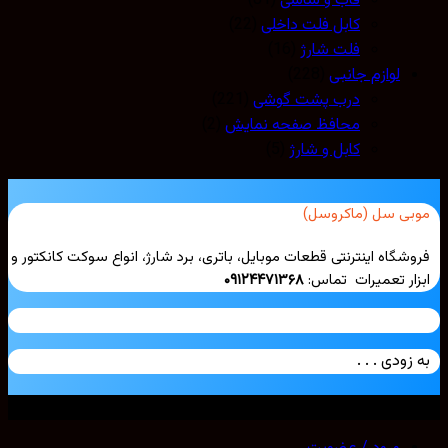
قاب و شاسی
(81)
کابل فلت داخلی
(22)
فلت شارژ
(16)
لوازم جانبی
(228)
درب پشت گوشی
(221)
محافظ صفحه نمایش
(2)
کابل و شارژ
(5)
بی سل (ماکروسل)
شگاه اینترنتی قطعات موبایل، باتری، برد شارژ، انواع سوکت کانکتور و
ار تعمیرات تماس:
۰۹۱۲۴۴۷۱۳۶۸
زودی . . .
ی حقوق محفوظ است. 2026 ©
Mobicell