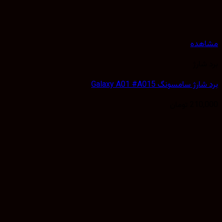
هده
شارژ
ژ سامسونگ Galaxy A01 #A015
210,
تومان