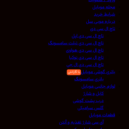
ورود / عضویت
مجله موبایل
شرایط خرید
درباره موبی سل
تاچ ال سی دی
تاچ ال سی دی اپل
تاچ ال سی دی تبلت سامسونگ
تاچ ال سی دی هواوی
تاچ ال سی دی نوکیا
تاچ ال سی دی ال جی
باتری گوشی موبایل
باتری سامسونگ
لوازم جانبی موبایل
کابل و شارژ
درب پشت گوشی
گلس سرامیکی
قطعات موبایل
آی سی شارژ تغذیه و آنتن